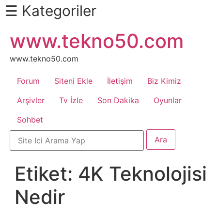
☰ Kategoriler
İçeriğe
www.tekno50.com
Daha
atla
Fazlası
İçin
www.tekno50.com
Aşağı
Forum
Siteni Ekle
İletişim
Biz Kimiz
Kaydır
Android
Arşivler
Tv İzle
Son Dakika
Oyunlar
Sohbet
Apk
Arabalar
Etiket:
4K Teknolojisi
Bankacılık
Nedir
İşlemleri