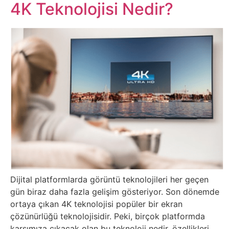
Belgesel
4K Teknolojisi Nedir?
Bilgi
Bilgisayar
Bilim
Bitcoin
Bitkiler
Çizgi
Dijital platformlarda görüntü teknolojileri her geçen
Film
gün biraz daha fazla gelişim gösteriyor. Son dönemde
ortaya çıkan 4K teknolojisi popüler bir ekran
Diğer
çözünürlüğü teknolojisidir. Peki, birçok platformda
karşımıza çıkacak olan bu teknoloji nedir, özellikleri