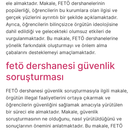
Sosyal
ele almaktadır. Makale, FETÖ dershanelerinin
popülerliği, öğrencilerin bu kurumlara olan ilgisi ve
Medyalar
gerçek yüzlerini ayrıntılı bir şekilde açıklamaktadır.
Ayrıca, öğrencilerin bilinçsizce örgütün ideolojisine
Din
dahil edildiği ve gelecekteki olumsuz etkileri de
vurgulanmaktadır. Bu makale, FETÖ dershanelerine
Dokümanlar
yönelik farkındalık oluşturmayı ve önlem alma
çabalarını desteklemeyi amaçlamaktadır.
Domain
fetö dershanesi güvenlik
Download
soruşturması
E-
FETÖ dershanesi güvenlik soruşturmasıyla ilgili makale,
örgütün illegal faaliyetlerini ortaya çıkarmak ve
Devlet
öğrencilerin güvenliğini sağlamak amacıyla yürütülen
bir süreci ele almaktadır. Makale, güvenlik
Eğitim
soruşturmasının ne olduğunu, nasıl yürütüldüğünü ve
sonuçlarının önemini anlatmaktadır. Bu makale, FETÖ