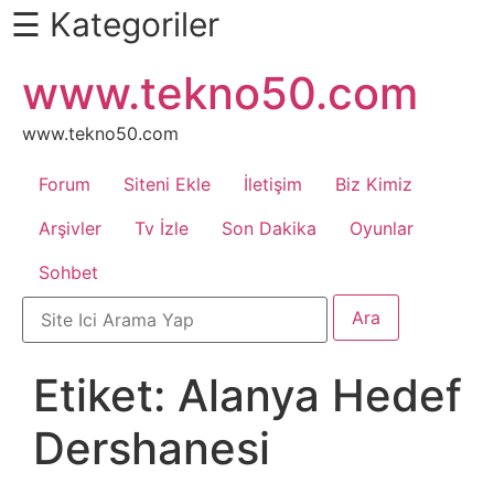
☰ Kategoriler
İçeriğe
www.tekno50.com
Daha
atla
Fazlası
İçin
www.tekno50.com
Aşağı
Forum
Siteni Ekle
İletişim
Biz Kimiz
Kaydır
Android
Arşivler
Tv İzle
Son Dakika
Oyunlar
Sohbet
Apk
Arabalar
Etiket:
Alanya Hedef
Bankacılık
Dershanesi
İşlemleri