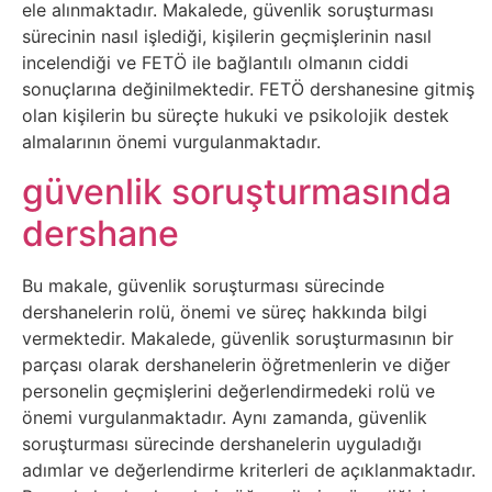
ele alınmaktadır. Makalede, güvenlik soruşturması
Sanat
sürecinin nasıl işlediği, kişilerin geçmişlerinin nasıl
incelendiği ve FETÖ ile bağlantılı olmanın ciddi
Metaverse
sonuçlarına değinilmektedir. FETÖ dershanesine gitmiş
olan kişilerin bu süreçte hukuki ve psikolojik destek
almalarının önemi vurgulanmaktadır.
Mobil
güvenlik soruşturmasında
Müzik
dershane
Nft
Bu makale, güvenlik soruşturması sürecinde
dershanelerin rolü, önemi ve süreç hakkında bilgi
Oyun
vermektedir. Makalede, güvenlik soruşturmasının bir
parçası olarak dershanelerin öğretmenlerin ve diğer
Projeler
personelin geçmişlerini değerlendirmedeki rolü ve
ve
önemi vurgulanmaktadır. Aynı zamanda, güvenlik
soruşturması sürecinde dershanelerin uyguladığı
Fikirler
adımlar ve değerlendirme kriterleri de açıklanmaktadır.