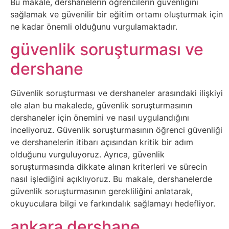
Bu makale, dershanelerin öğrencilerin güvenliğini
Psikoloji
sağlamak ve güvenilir bir eğitim ortamı oluşturmak için
ne kadar önemli olduğunu vurgulamaktadır.
Sağlık
güvenlik soruşturması ve
dershane
Scriptler
Seo
Güvenlik soruşturması ve dershaneler arasındaki ilişkiyi
ele alan bu makalede, güvenlik soruşturmasının
dershaneler için önemini ve nasıl uygulandığını
Sigorta
inceliyoruz. Güvenlik soruşturmasının öğrenci güvenliği
ve dershanelerin itibarı açısından kritik bir adım
Sinema
olduğunu vurguluyoruz. Ayrıca, güvenlik
soruşturmasında dikkate alınan kriterleri ve sürecin
Spor
nasıl işlediğini açıklıyoruz. Bu makale, dershanelerde
güvenlik soruşturmasının gerekliliğini anlatarak,
Tarih
okuyuculara bilgi ve farkındalık sağlamayı hedefliyor.
ankara dershane