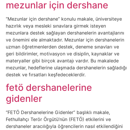
Belgesel
mezunlar için dershane
Bilgi
“Mezunlar için dershane” konulu makale, üniversiteye
hazırlık veya mesleki sınavlara girmek isteyen
Bilgisayar
mezunlara destek sağlayan dershanelerin avantajlarını
ve önemini ele almaktadır. Mezunlar için dershanelerin
Bilim
uzman öğretmenlerden destek, deneme sınavları ve
geri bildirimler, motivasyon ve disiplin, kaynaklar ve
materyaller gibi birçok avantajı vardır. Bu makalede
Bitcoin
mezunlar, hedeflerine ulaşmada dershanelerin sağladığı
destek ve fırsatları keşfedeceklerdir.
Bitkiler
fetö dershanelerine
Çizgi
gidenler
Film
“FETÖ Dershanelerine Gidenler” başlıklı makale,
Diğer
Fethullahçı Terör Örgütü’nün (FETÖ) etkilerini ve
dershaneler aracılığıyla öğrencilerin nasıl etkilendiğini