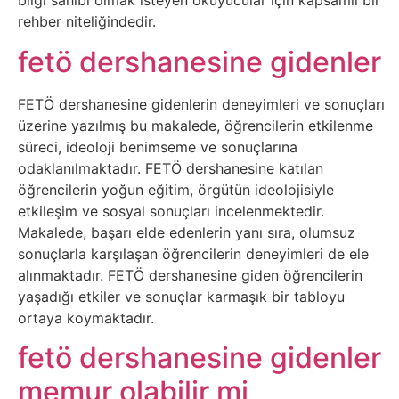
bilgi sahibi olmak isteyen okuyucular için kapsamlı bir
rehber niteliğindedir.
Tasarım
fetö dershanesine gidenler
Güvenlik
FETÖ dershanesine gidenlerin deneyimleri ve sonuçları
Haber
üzerine yazılmış bu makalede, öğrencilerin etkilenme
süreci, ideoloji benimseme ve sonuçlarına
odaklanılmaktadır. FETÖ dershanesine katılan
Hayvanlar
öğrencilerin yoğun eğitim, örgütün ideolojisiyle
etkileşim ve sosyal sonuçları incelenmektedir.
Hobi
Makalede, başarı elde edenlerin yanı sıra, olumsuz
sonuçlarla karşılaşan öğrencilerin deneyimleri de ele
Hosting
alınmaktadır. FETÖ dershanesine giden öğrencilerin
yaşadığı etkiler ve sonuçlar karmaşık bir tabloyu
Hukuk
ortaya koymaktadır.
fetö dershanesine gidenler
İnstagram
memur olabilir mi