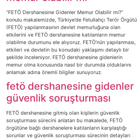
İnternet
“FETÖ Dershanesine Gidenler Memur Olabilir mi?”
İnternetten
konulu makalemizde, Türkiye’de Fetullahçı Terör Örgütü
(FETÖ) yapılanmasının devlet memurluğuna olan
Para
etkilerini ve FETÖ dershanesine katılanların memur
Kazanma
olabilme durumunu ele alıyoruz. FETÖ’nün yapılanması,
etkileri ve devletin bu konudaki yaklaşımı detaylı bir
şekilde inceleniyor. FETÖ dershanesine gidenlerin
Kadın
memur olma konusunda nasıl bir durumda olduklarını
anlamak adına önemli bilgiler sunuyoruz.
Kim
fetö dershanesine gidenler
Kimdir
güvenlik soruşturması
Kitap
FETÖ dershanesine gitmiş olan kişilerin güvenlik
Komedi
soruşturması sürecini anlatan bu makalede, FETÖ
örgütüne bağlı dershanelere katılanların karşılaştığı
sorunlar ve güvenlik soruşturması sürecinin detayları
Kültür