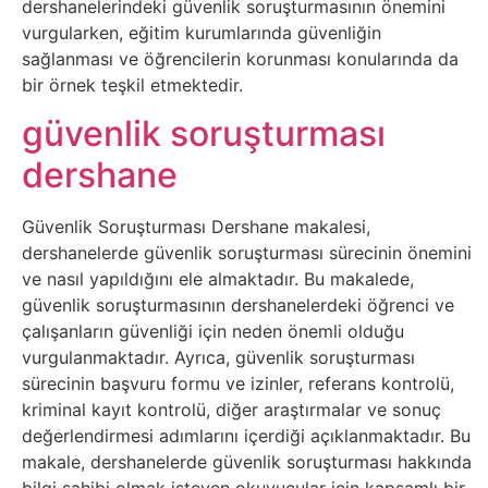
Elektronik
dershanelerindeki güvenlik soruşturmasının önemini
vurgularken, eğitim kurumlarında güvenliğin
Cihazlar
sağlanması ve öğrencilerin korunması konularında da
bir örnek teşkil etmektedir.
Facebook
güvenlik soruşturması
Felsefe
dershane
Finans
Güvenlik Soruşturması Dershane makalesi,
dershanelerde güvenlik soruşturması sürecinin önemini
Genel
ve nasıl yapıldığını ele almaktadır. Bu makalede,
güvenlik soruşturmasının dershanelerdeki öğrenci ve
Gezi
çalışanların güvenliği için neden önemli olduğu
vurgulanmaktadır. Ayrıca, güvenlik soruşturması
Gizem
sürecinin başvuru formu ve izinler, referans kontrolü,
kriminal kayıt kontrolü, diğer araştırmalar ve sonuç
değerlendirmesi adımlarını içerdiği açıklanmaktadır. Bu
Grafik
makale, dershanelerde güvenlik soruşturması hakkında
&