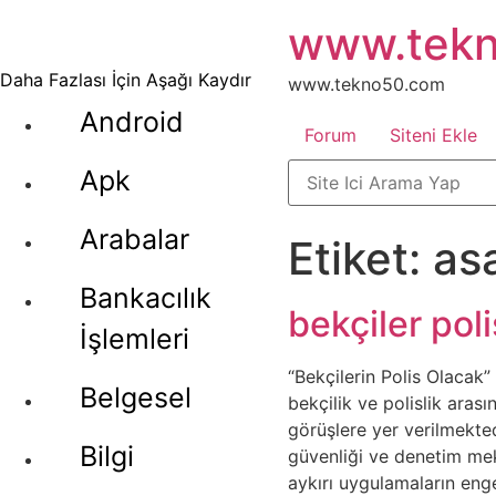
İçeriğe
www.tek
atla
Daha Fazlası İçin Aşağı Kaydır
www.tekno50.com
Android
Forum
Siteni Ekle
Apk
Arabalar
Etiket:
as
Bankacılık
bekçiler pol
İşlemleri
“Bekçilerin Polis Olacak”
Belgesel
bekçilik ve polislik aras
görüşlere yer verilmekte
Bilgi
güvenliği ve denetim mek
aykırı uygulamaların enge