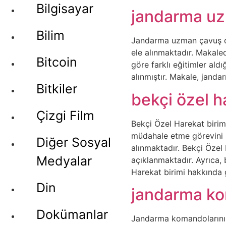
Bilgisayar
jandarma uz
Bilim
Jandarma uzman çavuş ol
ele alınmaktadır. Makale
Bitcoin
göre farklı eğitimler ald
alınmıştır. Makale, jand
Bitkiler
bekçi özel h
Çizgi Film
Bekçi Özel Harekat birimi
müdahale etme görevini ü
Diğer Sosyal
alınmaktadır. Bekçi Özel H
Medyalar
açıklanmaktadır. Ayrıca, 
Harekat birimi hakkında 
Din
jandarma ko
Dokümanlar
Jandarma komandolarının