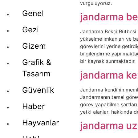
vurguluyoruz.
Genel
jandarma be
Gezi
Jandarma Bekçi Rütbesi h
yükselme imkanları ve ba
Gizem
görevlerini yerine getird
bilgilendirme yapılmaktad
Grafik &
bir kaynak sunmaktadır.
jandarma ke
Tasarım
Güvenlik
Jandarma kendinin memle
Jandarmanın temel görev 
görev yapabilme şartlar
Haber
yetki alanları hakkında de
Hayvanlar
jandarma uz