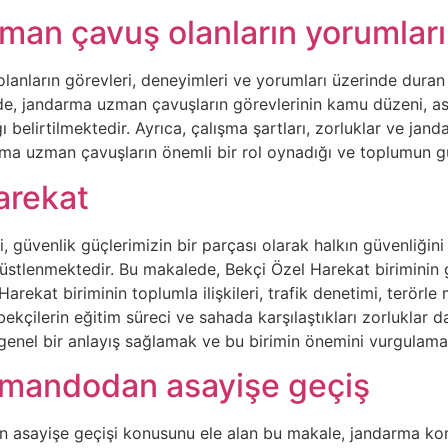
man çavuş olanların yorumları
anların görevleri, deneyimleri ve yorumları üzerinde dura
de, jandarma uzman çavuşların görevlerinin kamu düzeni, as
ığı belirtilmektedir. Ayrıca, çalışma şartları, zorluklar ve 
arma uzman çavuşların önemli bir rol oynadığı ve toplumun g
arekat
, güvenlik güçlerimizin bir parçası olarak halkın güvenliğin
stlenmektedir. Bu makalede, Bekçi Özel Harekat biriminin gör
arekat biriminin toplumla ilişkileri, trafik denetimi, terörle
bekçilerin eğitim süreci ve sahada karşılaştıkları zorluklar d
genel bir anlayış sağlamak ve bu birimin önemini vurgulamak 
mandodan asayişe geçiş
 asayişe geçişi konusunu ele alan bu makale, jandarma kom