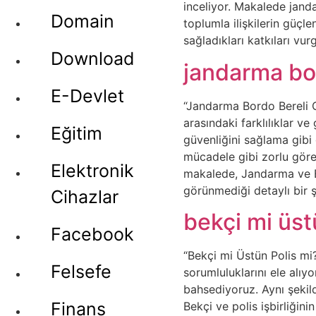
inceliyor. Makalede janda
Domain
toplumla ilişkilerin güçl
sağladıkları katkıları vur
Download
jandarma bor
E-Devlet
“Jandarma Bordo Bereli Ol
arasındaki farklılıklar v
Eğitim
güvenliğini sağlama gibi 
mücadele gibi zorlu görevl
Elektronik
makalede, Jandarma ve B
görünmediği detaylı bir ş
Cihazlar
bekçi mi üst
Facebook
“Bekçi mi Üstün Polis mi?
Felsefe
sorumluluklarını ele alıy
bahsediyoruz. Aynı şekil
Finans
Bekçi ve polis işbirliğin