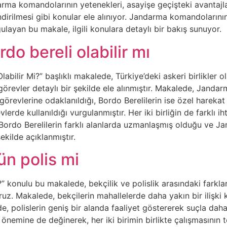
rma komandolarının yetenekleri, asayişe geçişteki avantajla
endirilmesi gibi konular ele alınıyor. Jandarma komandolarının
gulayan bu makale, ilgili konulara detaylı bir bakış sunuyor.
do bereli olabilir mı
abilir Mi?” başlıklı makalede, Türkiye’deki askeri birlikler
e görevler detaylı bir şekilde ele alınmıştır. Makalede, Jand
görevlerine odaklanıldığı, Bordo Berelilerin ise özel harekat
erde kullanıldığı vurgulanmıştır. Her iki birliğin de farklı iht
ordo Berelilerin farklı alanlarda uzmanlaşmış olduğu ve J
ekilde açıklanmıştır.
ün polis mi
” konulu bu makalede, bekçilik ve polislik arasındaki farkları
oruz. Makalede, bekçilerin mahallelerde daha yakın bir ilişki
de, polislerin geniş bir alanda faaliyet göstererek suçla d
in önemine de değinerek, her iki birimin birlikte çalışmasın