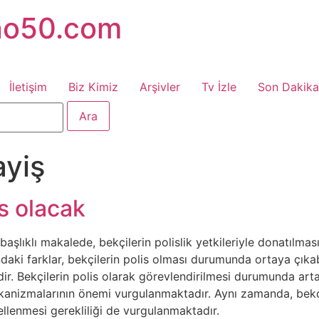
no50.com
İletişim
Biz Kimiz
Arşivler
Tv İzle
Son Dakika
ayiş
is olacak
 başlıklı makalede, bekçilerin polislik yetkileriyle donatılma
ındaki farklar, bekçilerin polis olması durumunda ortaya çık
dir. Bekçilerin polis olarak görevlendirilmesi durumunda art
anizmalarının önemi vurgulanmaktadır. Aynı zamanda, bekçile
llenmesi gerekliliği de vurgulanmaktadır.