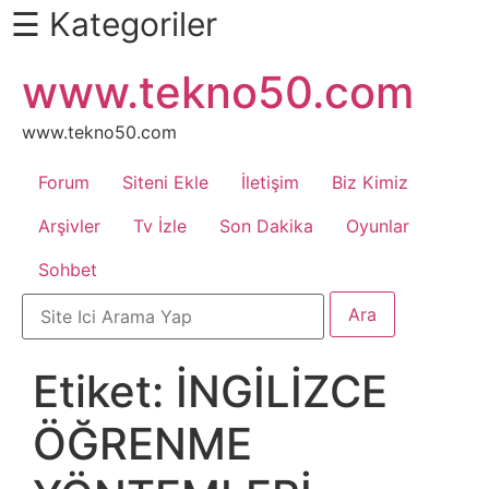
☰ Kategoriler
İçeriğe
www.tekno50.com
Daha
atla
Fazlası
İçin
www.tekno50.com
Aşağı
Forum
Siteni Ekle
İletişim
Biz Kimiz
Kaydır
Android
Arşivler
Tv İzle
Son Dakika
Oyunlar
Sohbet
Apk
Arabalar
Etiket:
İNGİLİZCE
Bankacılık
ÖĞRENME
İşlemleri