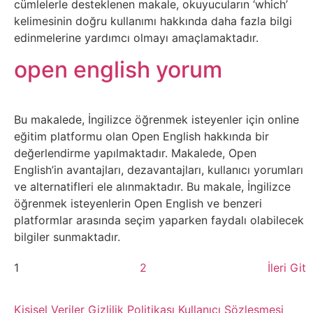
cümlelerle desteklenen makale, okuyucuların ‘which’
Psikoloji
kelimesinin doğru kullanımı hakkında daha fazla bilgi
edinmelerine yardımcı olmayı amaçlamaktadır.
Sağlık
open english yorum
Scriptler
Bu makalede, İngilizce öğrenmek isteyenler için online
Seo
eğitim platformu olan Open English hakkında bir
değerlendirme yapılmaktadır. Makalede, Open
Sigorta
English’in avantajları, dezavantajları, kullanıcı yorumları
ve alternatifleri ele alınmaktadır. Bu makale, İngilizce
Sinema
öğrenmek isteyenlerin Open English ve benzeri
platformlar arasında seçim yaparken faydalı olabilecek
bilgiler sunmaktadır.
Spor
1
2
İleri Git
Tarih
Kişisel Veriler
Gizlilik Politikası
Kullanıcı Sözleşmesi