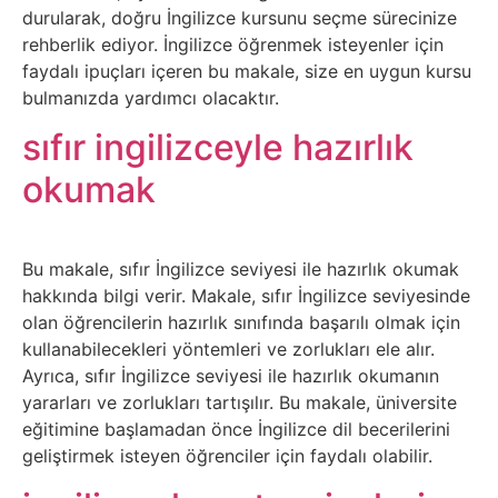
Elektronik
durularak, doğru İngilizce kursunu seçme sürecinize
Cihazlar
rehberlik ediyor. İngilizce öğrenmek isteyenler için
faydalı ipuçları içeren bu makale, size en uygun kursu
Facebook
bulmanızda yardımcı olacaktır.
sıfır ingilizceyle hazırlık
Felsefe
okumak
Finans
Bu makale, sıfır İngilizce seviyesi ile hazırlık okumak
Genel
hakkında bilgi verir. Makale, sıfır İngilizce seviyesinde
olan öğrencilerin hazırlık sınıfında başarılı olmak için
Gezi
kullanabilecekleri yöntemleri ve zorlukları ele alır.
Ayrıca, sıfır İngilizce seviyesi ile hazırlık okumanın
Gizem
yararları ve zorlukları tartışılır. Bu makale, üniversite
eğitimine başlamadan önce İngilizce dil becerilerini
Grafik
geliştirmek isteyen öğrenciler için faydalı olabilir.
&