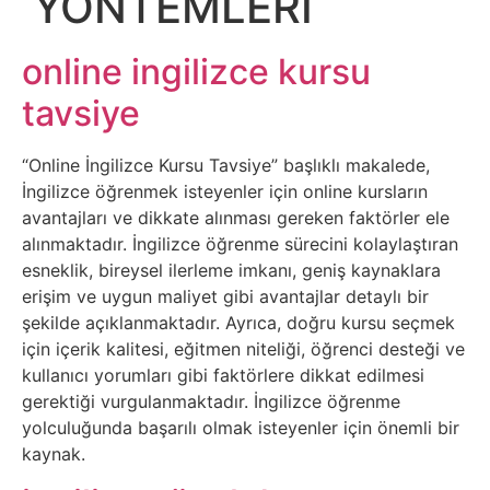
YÖNTEMLERİ
Belgesel
Bilgi
online ingilizce kursu
tavsiye
Bilgisayar
“Online İngilizce Kursu Tavsiye” başlıklı makalede,
Bilim
İngilizce öğrenmek isteyenler için online kursların
avantajları ve dikkate alınması gereken faktörler ele
Bitcoin
alınmaktadır. İngilizce öğrenme sürecini kolaylaştıran
esneklik, bireysel ilerleme imkanı, geniş kaynaklara
Bitkiler
erişim ve uygun maliyet gibi avantajlar detaylı bir
şekilde açıklanmaktadır. Ayrıca, doğru kursu seçmek
için içerik kalitesi, eğitmen niteliği, öğrenci desteği ve
Çizgi
kullanıcı yorumları gibi faktörlere dikkat edilmesi
Film
gerektiği vurgulanmaktadır. İngilizce öğrenme
yolculuğunda başarılı olmak isteyenler için önemli bir
Diğer
kaynak.