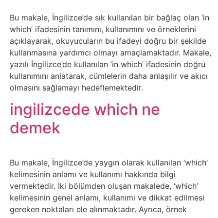
Sanat
Bu makale, İngilizce’de sık kullanılan bir bağlaç olan ‘in
which’ ifadesinin tanımını, kullanımını ve örneklerini
Metaverse
açıklayarak, okuyucuların bu ifadeyi doğru bir şekilde
kullanmasına yardımcı olmayı amaçlamaktadır. Makale,
Mobil
yazılı İngilizce’de kullanılan ‘in which’ ifadesinin doğru
kullanımını anlatarak, cümlelerin daha anlaşılır ve akıcı
olmasını sağlamayı hedeflemektedir.
Müzik
ingilizcede which ne
Nft
demek
Oyun
Bu makale, İngilizce’de yaygın olarak kullanılan ‘which’
Projeler
kelimesinin anlamı ve kullanımı hakkında bilgi
ve
vermektedir. İki bölümden oluşan makalede, ‘which’
kelimesinin genel anlamı, kullanımı ve dikkat edilmesi
Fikirler
gereken noktaları ele alınmaktadır. Ayrıca, örnek