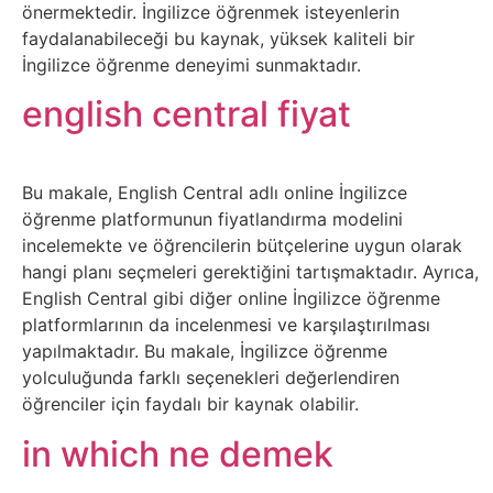
İnternet
önermektedir. İngilizce öğrenmek isteyenlerin
faydalanabileceği bu kaynak, yüksek kaliteli bir
İngilizce öğrenme deneyimi sunmaktadır.
İnternetten
english central fiyat
Para
Kazanma
Bu makale, English Central adlı online İngilizce
Kadın
öğrenme platformunun fiyatlandırma modelini
incelemekte ve öğrencilerin bütçelerine uygun olarak
Kim
hangi planı seçmeleri gerektiğini tartışmaktadır. Ayrıca,
English Central gibi diğer online İngilizce öğrenme
Kimdir
platformlarının da incelenmesi ve karşılaştırılması
yapılmaktadır. Bu makale, İngilizce öğrenme
Kitap
yolculuğunda farklı seçenekleri değerlendiren
öğrenciler için faydalı bir kaynak olabilir.
Komedi
in which ne demek
Kültür