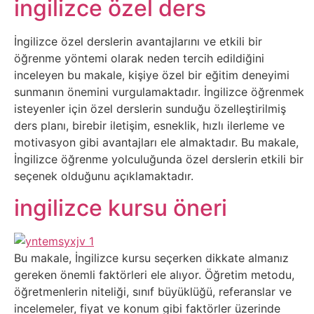
Sosyal
ingilizce özel ders
Medyalar
İngilizce özel derslerin avantajlarını ve etkili bir
öğrenme yöntemi olarak neden tercih edildiğini
Din
inceleyen bu makale, kişiye özel bir eğitim deneyimi
sunmanın önemini vurgulamaktadır. İngilizce öğrenmek
Dokümanlar
isteyenler için özel derslerin sunduğu özelleştirilmiş
ders planı, birebir iletişim, esneklik, hızlı ilerleme ve
Domain
motivasyon gibi avantajları ele almaktadır. Bu makale,
İngilizce öğrenme yolculuğunda özel derslerin etkili bir
Download
seçenek olduğunu açıklamaktadır.
ingilizce kursu öneri
E-
Devlet
Bu makale, İngilizce kursu seçerken dikkate almanız
Eğitim
gereken önemli faktörleri ele alıyor. Öğretim metodu,
öğretmenlerin niteliği, sınıf büyüklüğü, referanslar ve
incelemeler, fiyat ve konum gibi faktörler üzerinde