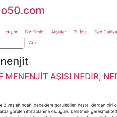
no50.com
İletişim
Biz Kimiz
Arşivler
Tv İzle
Son Dakika
nenjit
 MENENJİT AŞISI NEDİR, N
e 2 yaş altındaki bebeklere görülebilen hastalıklardan biri 
larda görülen iltihaplanma olduğunu belirtmek gerekmektedir