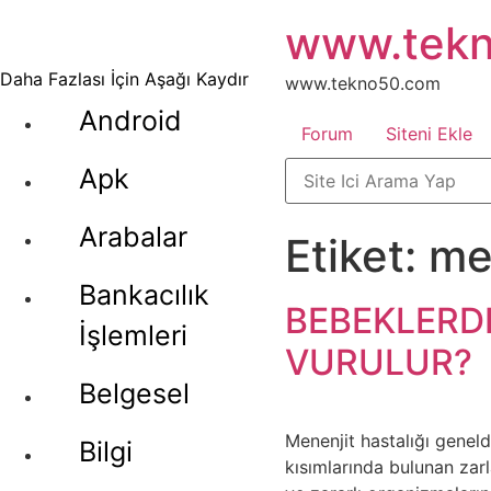
İçeriğe
www.tek
atla
Daha Fazlası İçin Aşağı Kaydır
www.tekno50.com
Android
Forum
Siteni Ekle
Apk
Arabalar
Etiket:
me
Bankacılık
BEBEKLERDE
İşlemleri
VURULUR?
Belgesel
Menenjit hastalığı geneld
Bilgi
kısımlarında bulunan zar