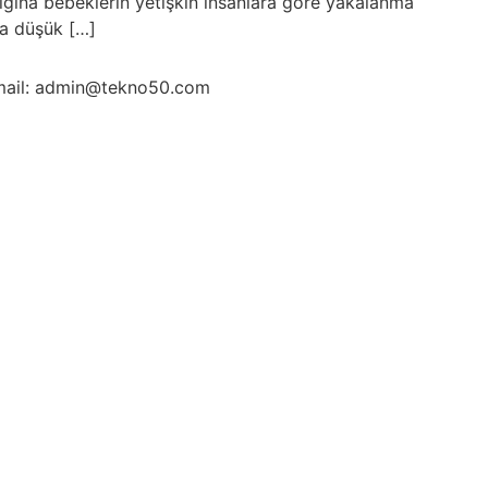
lığına bebeklerin yetişkin insanlara göre yakalanma
kça düşük […]
ail: admin@tekno50.com