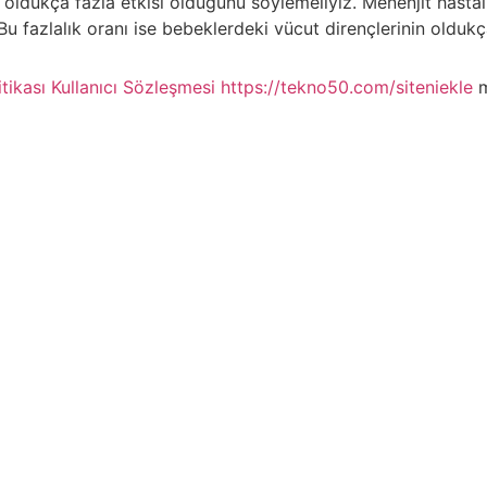
n oldukça fazla etkisi olduğunu söylemeliyiz. Menenjit hasta
. Bu fazlalık oranı ise bebeklerdeki vücut dirençlerinin oldu
itikası
Kullanıcı Sözleşmesi
https://tekno50.com/siteniekle
m