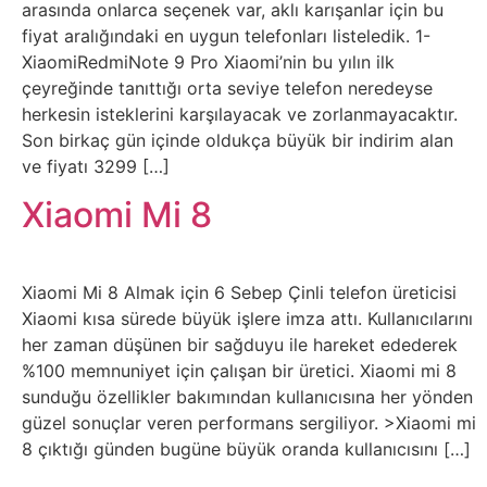
Sosyal
arasında onlarca seçenek var, aklı karışanlar için bu
fiyat aralığındaki en uygun telefonları listeledik. 1-
Medyalar
XiaomiRedmiNote 9 Pro Xiaomi’nin bu yılın ilk
çeyreğinde tanıttığı orta seviye telefon neredeyse
Din
herkesin isteklerini karşılayacak ve zorlanmayacaktır.
Son birkaç gün içinde oldukça büyük bir indirim alan
Dokümanlar
ve fiyatı 3299 […]
Xiaomi Mi 8
Domain
Download
Xiaomi Mi 8 Almak için 6 Sebep Çinli telefon üreticisi
Xiaomi kısa sürede büyük işlere imza attı. Kullanıcılarını
E-
her zaman düşünen bir sağduyu ile hareket edederek
Devlet
%100 memnuniyet için çalışan bir üretici. Xiaomi mi 8
sunduğu özellikler bakımından kullanıcısına her yönden
güzel sonuçlar veren performans sergiliyor. >Xiaomi mi
Eğitim
8 çıktığı günden bugüne büyük oranda kullanıcısını […]