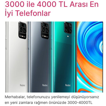
Belgesel
3000 ile 4000 TL Arası En
İyi Telefonlar
Bilgi
Bilgisayar
Bilim
Bitcoin
Bitkiler
Çizgi
Film
Merhabalar, telefonunuzu yenilemeyi düşünüyorsanız
Diğer
en yeni zamlara rağmen önünüzde 3000-4000TL