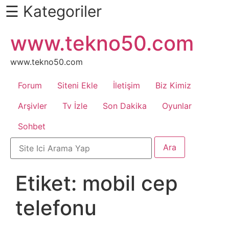
☰ Kategoriler
İçeriğe
www.tekno50.com
Daha
atla
Fazlası
İçin
www.tekno50.com
Aşağı
Forum
Siteni Ekle
İletişim
Biz Kimiz
Kaydır
Android
Arşivler
Tv İzle
Son Dakika
Oyunlar
Sohbet
Apk
Arabalar
Etiket:
mobil cep
Bankacılık
telefonu
İşlemleri