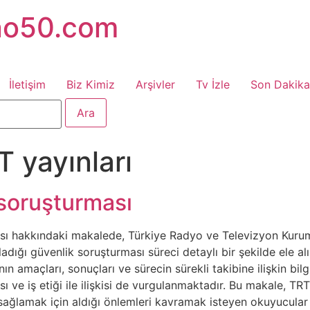
no50.com
İletişim
Biz Kimiz
Arşivler
Tv İzle
Son Dakika
T yayınları
 soruşturması
ı hakkındaki makalede, Türkiye Radyo ve Televizyon Kurumu’
dığı güvenlik soruşturması süreci detaylı bir şekilde ele a
nın amaçları, sonuçları ve sürecin sürekli takibine ilişkin bil
 ve iş etiği ile ilişkisi de vurgulanmaktadır. Bu makale, TR
sağlamak için aldığı önlemleri kavramak isteyen okuyucular i