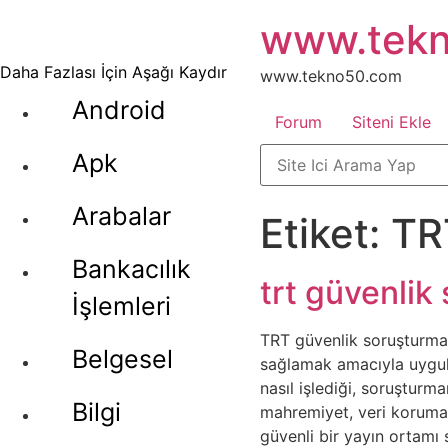
İçeriğe
www.tek
atla
Daha Fazlası İçin Aşağı Kaydır
www.tekno50.com
Android
Forum
Siteni Ekle
Apk
Arabalar
Etiket:
TR
Bankacılık
trt güvenlik
İşlemleri
TRT güvenlik soruşturmas
Belgesel
sağlamak amacıyla uygula
nasıl işlediği, soruşturma
Bilgi
mahremiyet, veri koruması
güvenli bir yayın ortamı 