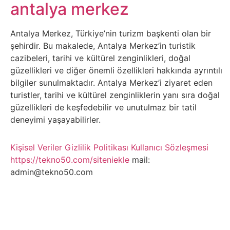
Belgesel
antalya merkez
Bilgi
Antalya Merkez, Türkiye’nin turizm başkenti olan bir
şehirdir. Bu makalede, Antalya Merkez’in turistik
Bilgisayar
cazibeleri, tarihi ve kültürel zenginlikleri, doğal
güzellikleri ve diğer önemli özellikleri hakkında ayrıntılı
Bilim
bilgiler sunulmaktadır. Antalya Merkez’i ziyaret eden
turistler, tarihi ve kültürel zenginliklerin yanı sıra doğal
güzellikleri de keşfedebilir ve unutulmaz bir tatil
Bitcoin
deneyimi yaşayabilirler.
Bitkiler
Kişisel Veriler
Gizlilik Politikası
Kullanıcı Sözleşmesi
https://tekno50.com/siteniekle
mail:
Çizgi
admin@tekno50.com
Film
Diğer