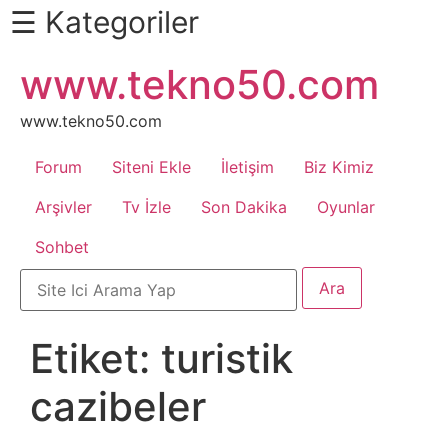
☰ Kategoriler
İçeriğe
www.tekno50.com
Daha
atla
Fazlası
İçin
www.tekno50.com
Aşağı
Forum
Siteni Ekle
İletişim
Biz Kimiz
Kaydır
Android
Arşivler
Tv İzle
Son Dakika
Oyunlar
Sohbet
Apk
Arabalar
Etiket:
turistik
Bankacılık
cazibeler
İşlemleri