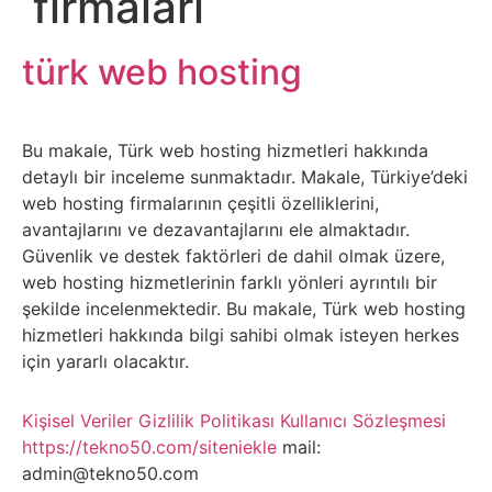
firmaları
Belgesel
Bilgi
türk web hosting
Bilgisayar
Bu makale, Türk web hosting hizmetleri hakkında
Bilim
detaylı bir inceleme sunmaktadır. Makale, Türkiye’deki
web hosting firmalarının çeşitli özelliklerini,
avantajlarını ve dezavantajlarını ele almaktadır.
Bitcoin
Güvenlik ve destek faktörleri de dahil olmak üzere,
web hosting hizmetlerinin farklı yönleri ayrıntılı bir
Bitkiler
şekilde incelenmektedir. Bu makale, Türk web hosting
hizmetleri hakkında bilgi sahibi olmak isteyen herkes
Çizgi
için yararlı olacaktır.
Film
Kişisel Veriler
Gizlilik Politikası
Kullanıcı Sözleşmesi
https://tekno50.com/siteniekle
mail:
Diğer
admin@tekno50.com