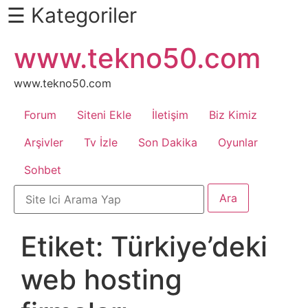
☰ Kategoriler
İçeriğe
www.tekno50.com
Daha
atla
Fazlası
İçin
www.tekno50.com
Aşağı
Forum
Siteni Ekle
İletişim
Biz Kimiz
Kaydır
Android
Arşivler
Tv İzle
Son Dakika
Oyunlar
Sohbet
Apk
Arabalar
Etiket:
Türkiye’deki
Bankacılık
web hosting
İşlemleri