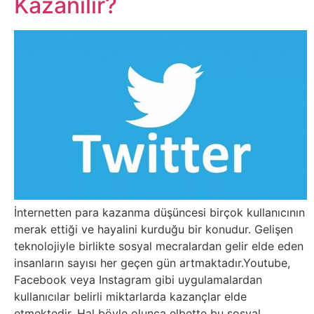
Kazanılır?
Belgesel
Bilgi
Bilgisayar
Bilim
Bitcoin
Bitkiler
İnternetten para kazanma düşüncesi birçok kullanıcının
Çizgi
merak ettiği ve hayalini kurduğu bir konudur. Gelişen
teknolojiyle birlikte sosyal mecralardan gelir elde eden
Film
insanların sayısı her geçen gün artmaktadır.Youtube,
Facebook veya Instagram gibi uygulamalardan
Diğer
kullanıcılar belirli miktarlarda kazançlar elde
etmektedir. Hal böyle olunca elbette bu sosyal