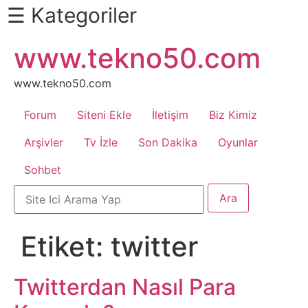
☰ Kategoriler
İçeriğe
www.tekno50.com
Daha
atla
Fazlası
İçin
www.tekno50.com
Aşağı
Forum
Siteni Ekle
İletişim
Biz Kimiz
Kaydır
Android
Arşivler
Tv İzle
Son Dakika
Oyunlar
Sohbet
Apk
Arabalar
Etiket:
twitter
Bankacılık
İşlemleri
Twitterdan Nasıl Para