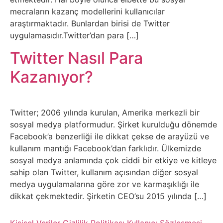
Sosyal
mecraların kazanç modellerini kullanıcılar
Medyalar
araştırmaktadır. Bunlardan birisi de Twitter
uygulamasıdır.Twitter’dan para […]
Din
Twitter Nasıl Para
Dokümanlar
Kazanıyor?
Domain
Twitter; 2006 yılında kurulan, Amerika merkezli bir
Download
sosyal medya platformudur. Şirket kurulduğu dönemde
Facebook’a benzerliği ile dikkat çekse de arayüzü ve
kullanım mantığı Facebook’dan farklıdır. Ülkemizde
E-
sosyal medya anlamında çok ciddi bir etkiye ve kitleye
Devlet
sahip olan Twitter, kullanım açısından diğer sosyal
medya uygulamalarına göre zor ve karmaşıklığı ile
Eğitim
dikkat çekmektedir. Şirketin CEO’su 2015 yılında […]