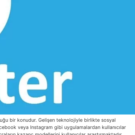
ğu bir konudur. Gelişen teknolojiyle birlikte sosyal
acebook veya Instagram gibi uygulamalardan kullanıcılar
raların kazanç modellerini kullanıcılar araştırmaktadır.