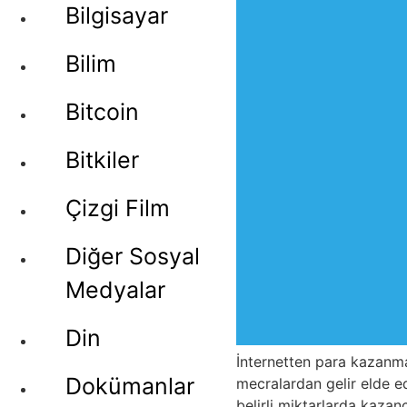
Bilgisayar
Bilim
Bitcoin
Bitkiler
Çizgi Film
Diğer Sosyal
Medyalar
Din
İnternetten para kazanma 
Dokümanlar
mecralardan gelir elde e
belirli miktarlarda kazan