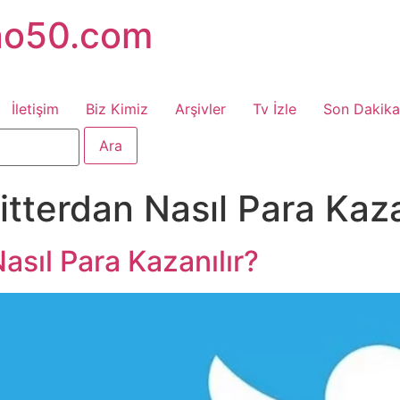
no50.com
İletişim
Biz Kimiz
Arşivler
Tv İzle
Son Dakika
tterdan Nasıl Para Kaza
asıl Para Kazanılır?