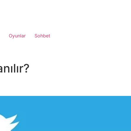
Oyunlar
Sohbet
nılır?