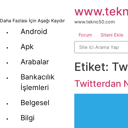
İçeriğe
www.tek
atla
Daha Fazlası İçin Aşağı Kaydır
www.tekno50.com
Android
Forum
Siteni Ekle
Apk
Arabalar
Etiket:
Twi
Bankacılık
Twitterdan N
İşlemleri
Belgesel
Bilgi