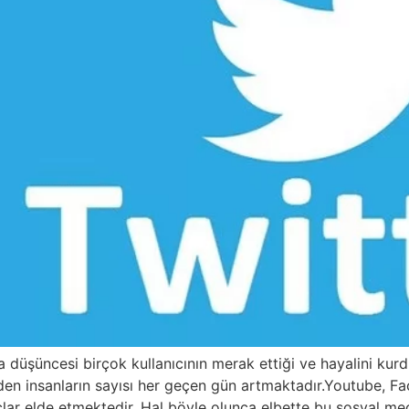
düşüncesi birçok kullanıcının merak ettiği ve hayalini kurdu
den insanların sayısı her geçen gün artmaktadır.Youtube, F
çlar elde etmektedir. Hal böyle olunca elbette bu sosyal mec