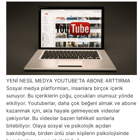
Belgesel
Bilgi
Bilgisayar
Bilim
Bitcoin
YENİ NESİL MEDYA YOUTUBE’TA ABONE ARTTIRMA
Bitkiler
Sosyal medya platformları, insanlara birçok içerik
sunuyor. Bu içeriklerin çoğu, çocukları olumsuz yönde
Çizgi
etkiliyor. Youtuberlar, daha çok beğeni almak ve abone
kazanmak için, akla hayale gelmeyecek videolar
Film
çekiyorlar. Bu videolar bazen tehlikeli sonlarla
bitebiliyor. Olaya sosyal ve psikolojik açıdan
Diğer
bakıldığında, birden ünlü olan kişilerin psikolojisinde