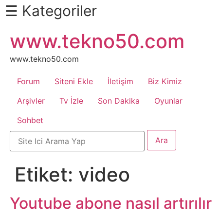
☰ Kategoriler
İçeriğe
www.tekno50.com
Daha
atla
Fazlası
İçin
www.tekno50.com
Aşağı
Forum
Siteni Ekle
İletişim
Biz Kimiz
Kaydır
Android
Arşivler
Tv İzle
Son Dakika
Oyunlar
Sohbet
Apk
Arabalar
Etiket:
video
Bankacılık
İşlemleri
Youtube abone nasıl artırılır