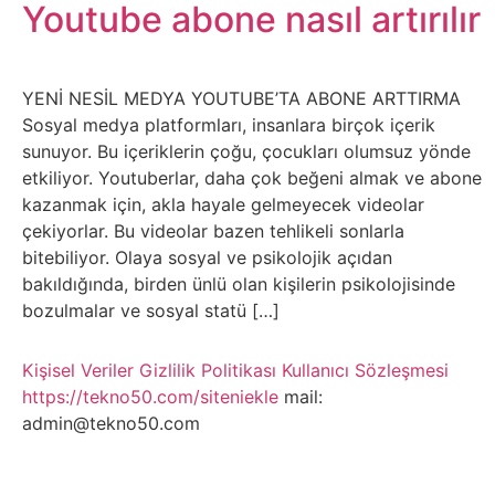
Belgesel
Youtube abone nasıl artırılır
Bilgi
YENİ NESİL MEDYA YOUTUBE’TA ABONE ARTTIRMA
Bilgisayar
Sosyal medya platformları, insanlara birçok içerik
sunuyor. Bu içeriklerin çoğu, çocukları olumsuz yönde
Bilim
etkiliyor. Youtuberlar, daha çok beğeni almak ve abone
kazanmak için, akla hayale gelmeyecek videolar
çekiyorlar. Bu videolar bazen tehlikeli sonlarla
Bitcoin
bitebiliyor. Olaya sosyal ve psikolojik açıdan
bakıldığında, birden ünlü olan kişilerin psikolojisinde
Bitkiler
bozulmalar ve sosyal statü […]
Çizgi
Kişisel Veriler
Gizlilik Politikası
Kullanıcı Sözleşmesi
Film
https://tekno50.com/siteniekle
mail:
admin@tekno50.com
Diğer