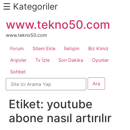
☰ Kategoriler
İçeriğe
www.tekno50.com
Daha
atla
Fazlası
İçin
www.tekno50.com
Aşağı
Forum
Siteni Ekle
İletişim
Biz Kimiz
Kaydır
Android
Arşivler
Tv İzle
Son Dakika
Oyunlar
Sohbet
Apk
Arabalar
Etiket:
youtube
Bankacılık
abone nasıl artırılır
İşlemleri