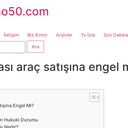
no50.com
İletişim
Biz Kimiz
Arşivler
Tv İzle
Son Dakika
ası araç satışına engel 
tışına Engel Mi?
nın Hukuki Durumu
sı Nedir?