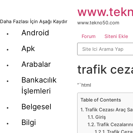
İçeriğe
www.tek
atla
Daha Fazlası İçin Aşağı Kaydır
www.tekno50.com
Android
Forum
Siteni Ekle
Apk
Arabalar
trafik cez
Bankacılık
“`html
İşlemleri
Table of Contents
Belgesel
Trafik Cezası Araç Sa
Giriş
Bilgi
Trafik Cezaları
Trafik Ceza