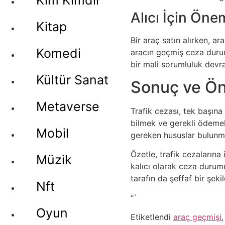
Kim Kimdir
Alıcı İçin Önem
Kitap
Bir araç satın alırken, ar
Komedi
aracın geçmiş ceza durumu
bir mali sorumluluk devra
Kültür Sanat
Sonuç ve Ön
Metaverse
Trafik cezası, tek başına
bilmek ve gerekli ödemel
Mobil
gereken hususlar bulunmak
Özetle, trafik cezalarına
Müzik
kalıcı olarak ceza durumu
tarafın da şeffaf bir şeki
Nft
“`
Oyun
Etiketlendi
araç geçmişi