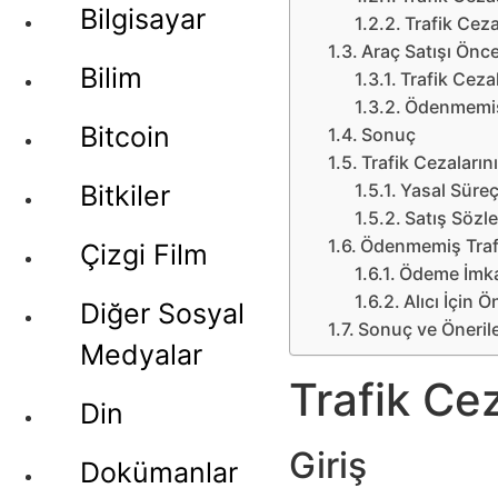
Bilgisayar
Trafik Ceza
Araç Satışı Önc
Bilim
Trafik Ceza
Ödenmemiş
Bitcoin
Sonuç
Trafik Cezaların
Bitkiler
Yasal Süreç
Satış Sözl
Ödenmemiş Traf
Çizgi Film
Ödeme İmka
Alıcı İçin Ö
Diğer Sosyal
Sonuç ve Öneril
Medyalar
Trafik Ce
Din
Giriş
Dokümanlar