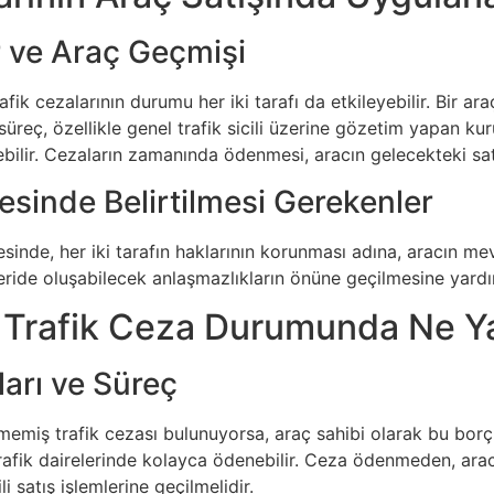
r ve Araç Geçmişi
fik cezalarının durumu her iki tarafı da etkileyebilir. Bir ar
süreç, özellikle genel trafik sicili üzerine gözetim yapan k
ilebilir. Cezaların zamanında ödenmesi, aracın gelecekteki 
esinde Belirtilmesi Gerekenler
inde, her iki tarafın haklarının korunması adına, aracın mevc
 ileride oluşabilecek anlaşmazlıkların önüne geçilmesine yardı
rafik Ceza Durumunda Ne Ya
arı ve Süreç
memiş trafik cezası bulunuyorsa, araç sahibi olarak bu borç
i trafik dairelerinde kolayca ödenebilir. Ceza ödenmeden, a
i satış işlemlerine geçilmelidir.