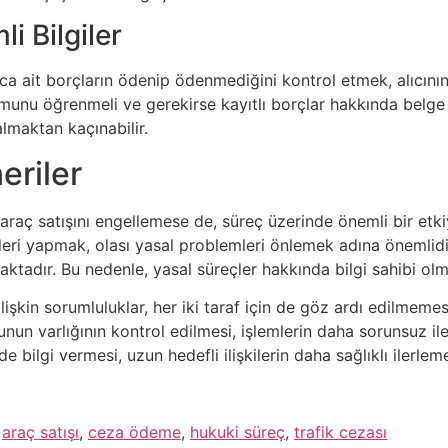
li Bilgiler
aca ait borçların ödenip ödenmediğini kontrol etmek, alıcının i
nu öğrenmeli ve gerekirse kayıtlı borçlar hakkında belge tal
lmaktan kaçınabilir.
eriler
 araç satışını engellemese de, süreç üzerinde önemli bir etki
eri yapmak, olası yasal problemleri önlemek adına önemlidir.
tadır. Bu nedenle, yasal süreçler hakkında bilgi sahibi olma
 ilişkin sorumluluklar, her iki taraf için de göz ardı edilmem
nun varlığının kontrol edilmesi, işlemlerin daha sorunsuz iler
lde bilgi vermesi, uzun hedefli ilişkilerin daha sağlıklı ilerle
,
araç satışı
,
ceza ödeme
,
hukuki süreç
,
trafik cezası