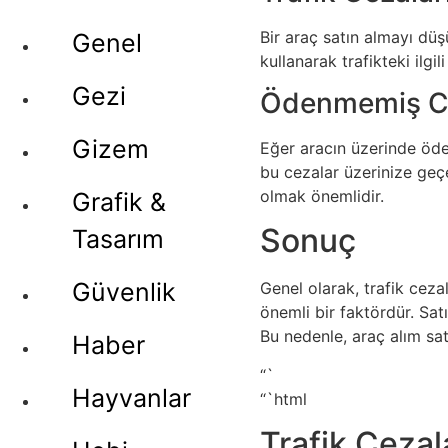
Bir araç satın almayı düş
Genel
kullanarak trafikteki ilgi
Gezi
Ödenmemiş Ce
Gizem
Eğer aracın üzerinde öden
bu cezalar üzerinize geçe
olmak önemlidir.
Grafik &
Sonuç
Tasarım
Güvenlik
Genel olarak, trafik ceza
önemli bir faktördür. Sat
Bu nedenle, araç alım sa
Haber
“`
Hayvanlar
“`html
Trafik Cezal