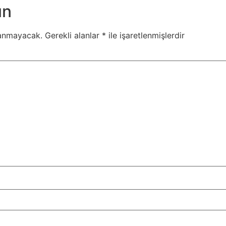
ın
lanmayacak.
Gerekli alanlar
*
ile işaretlenmişlerdir