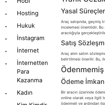
Hobi
Yasal Süreçle
Hosting
Araç satışında, geçmiş tra
Hukuk
incelemesi önemlidir. Bu 
aracılığıyla gerçekleştir
İnstagram
Satış Sözleşm
İnternet
Araç alım satım sözleşmes
belirtilmesi önerilir. Bu,
İnternetten
Ödenmemiş T
Para
Kazanma
Ödeme İmkanl
Kadın
Bir aracın üzerinde öden
online olarak veya ilgil
ödenmeli ve ardından ilgil