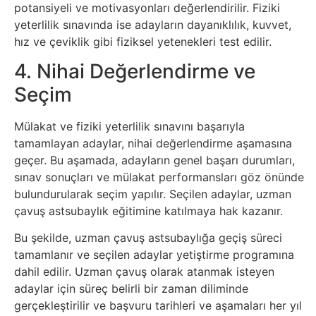
İnternet
potansiyeli ve motivasyonları değerlendirilir. Fiziki
yeterlilik sınavında ise adayların dayanıklılık, kuvvet,
hız ve çeviklik gibi fiziksel yetenekleri test edilir.
İnternetten
4. Nihai Değerlendirme ve
Para
Seçim
Kazanma
Mülakat ve fiziki yeterlilik sınavını başarıyla
Kadın
tamamlayan adaylar, nihai değerlendirme aşamasına
geçer. Bu aşamada, adayların genel başarı durumları,
Kim
sınav sonuçları ve mülakat performansları göz önünde
bulundurularak seçim yapılır. Seçilen adaylar, uzman
Kimdir
çavuş astsubaylık eğitimine katılmaya hak kazanır.
Kitap
Bu şekilde, uzman çavuş astsubaylığa geçiş süreci
tamamlanır ve seçilen adaylar yetiştirme programına
Komedi
dahil edilir. Uzman çavuş olarak atanmak isteyen
adaylar için süreç belirli bir zaman diliminde
gerçekleştirilir ve başvuru tarihleri ve aşamaları her yıl
Kültür