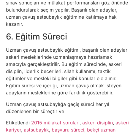
sınav sonuçları ve mülakat performansları göz önünde
bulundurularak seçim yapılır. Başarılı olan adaylar,
Webmaster
uzman çavuş astsubaylık eğitimine katılmaya hak
kazanır.
WordPress
6. Eğitim Süreci
Yapay
Uzman çavuş astsubaylık eğitimi, başarılı olan adayları
Zeka
askeri mesleklerinde uzmanlaşmaya hazırlamak
amacıyla gerçekleştirilir. Bu eğitim sürecinde, askeri
disiplin, liderlik becerileri, silah kullanımı, taktik
Yemek
eğitimler ve mesleki bilgiler gibi konular ele alınır.
Eğitim süresi ve içeriği, uzman çavuş olmak isteyen
Youtube
adayların mesleklerine göre farklılık gösterebilir.
Uzman çavuş astsubaylığa geçiş süreci her yıl
düzenlenen bir süreçtir ve
Etiketlendi
2015 mülakat soruları
,
askeri disiplin
,
askeri
kariyer
,
astsubaylık
,
başvuru süreci
,
bekçi uzman