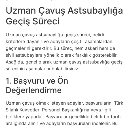
Elektronik
Uzman Çavuş Astsubaylığa
Cihazlar
Geçiş Süreci
Facebook
Uzman çavuş astsubaylığa geçiş süreci, belirli
Felsefe
kriterlere dayanır ve adayların çeşitli aşamalardan
geçmelerini gerektirir. Bu süreç, hem askeri hem de
Finans
sivil astsubaylara yönelik olarak farklılık gösterebilir.
Aşağıda, genel olarak uzman çavuş astsubaylığa geçiş
sürecinin aşamalarını bulabilirsiniz:
Genel
1. Başvuru ve Ön
Gezi
Değerlendirme
Gizem
Uzman çavuş olmak isteyen adaylar, başvurularını Türk
Silahlı Kuvvetleri Personel Başkanlığı’na veya ilgili
Grafik
birliklere yaparlar. Başvurular genellikle belirli bir tarih
aralığında alınır ve adayların başvuruları incelenir. Bu
&