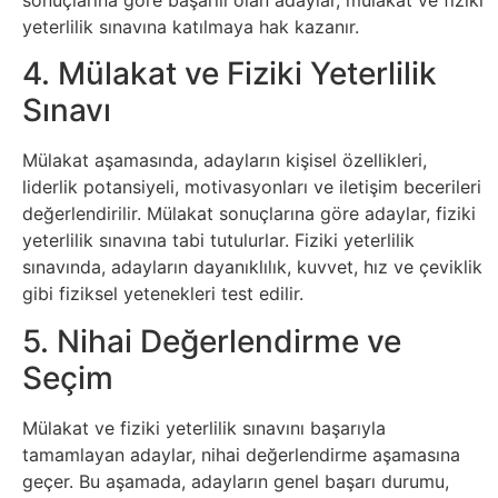
Tarım
yeterlilik sınavına katılmaya hak kazanır.
Teknoloji
4. Mülakat ve Fiziki Yeterlilik
Sınavı
TikTok
Mülakat aşamasında, adayların kişisel özellikleri,
Tv
liderlik potansiyeli, motivasyonları ve iletişim becerileri
değerlendirilir. Mülakat sonuçlarına göre adaylar, fiziki
Twitter
yeterlilik sınavına tabi tutulurlar. Fiziki yeterlilik
sınavında, adayların dayanıklılık, kuvvet, hız ve çeviklik
Ürün
gibi fiziksel yetenekleri test edilir.
Tanıtımı
5. Nihai Değerlendirme ve
Seçim
Uzay
Mülakat ve fiziki yeterlilik sınavını başarıyla
Web
tamamlayan adaylar, nihai değerlendirme aşamasına
geçer. Bu aşamada, adayların genel başarı durumu,
Siteleri