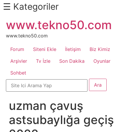
☰ Kategoriler
İçeriğe
www.tekno50.com
Daha
atla
Fazlası
İçin
www.tekno50.com
Aşağı
Forum
Siteni Ekle
İletişim
Biz Kimiz
Kaydır
Android
Arşivler
Tv İzle
Son Dakika
Oyunlar
Sohbet
Apk
Arabalar
uzman çavuş
Bankacılık
astsubaylığa geçiş
İşlemleri