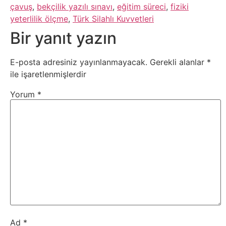
çavuş
,
bekçilik yazılı sınavı
,
eğitim süreci
,
fiziki
yeterlilik ölçme
,
Türk Silahlı Kuvvetleri
Bir yanıt yazın
E-posta adresiniz yayınlanmayacak.
Gerekli alanlar
*
ile işaretlenmişlerdir
Yorum
*
Ad
*