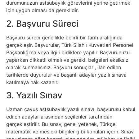
durumunuzun astsubaylık görevlerini yerine getirmek
Psikoloji
için uygun olması da gereklidir.
2. Başvuru Süreci
Sağlık
Başvuru süreci genellikle belirli bir tarih aralığında
Scriptler
gerçekleşir. Başvurular, Türk Silahlı Kuvvetleri Personel
Başkanlığı’na veya ilgili birliklere yapılır. Başvurunuzu
Seo
yaparken dikkatli olmalı ve gerekli belgeleri eksiksiz
olarak sunmalısınız. Başvuru sonuçları, ilan edilen
Sigorta
tarihlerde duyurulur ve başarılı adaylar yazılı sınava
katılmaya hak kazanır.
Sinema
3. Yazılı Sınav
Spor
Uzman çavuş astsubaylık yazılı sınavı, başvurusu kabul
edilen adaylar arasından seçilenler tarafından
Tarih
gerçekleştirilir. Bu sınav, genel yetenek, Türkçe,
matematik ve mesleki bilgiler gibi konuları içerir. Sınav
sonuçlarına göre başarılı olan adaylar, mülakat ve fiziki