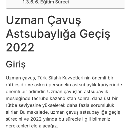
Sosyal
6. Eğitim Süreci
Medyalar
Uzman Çavuş
Din
Astsubaylığa Geçiş
Dokümanlar
2022
Domain
Giriş
Download
Uzman çavuş, Türk Silahlı Kuvvetleri’nin önemli bir
rütbesidir ve askeri personelin astsubaylık kariyerinde
E-
önemli bir adımdır. Uzman çavuşlar, astsubaylık
Devlet
mesleğinde tecrübe kazandıktan sonra, daha üst bir
rütbe seviyesine yükselerek daha fazla sorumluluk
Eğitim
alırlar. Bu makalede, uzman çavuş astsubaylığa geçiş
sürecini ve 2022 yılında bu süreçle ilgili bilmeniz
gerekenleri ele alacağız.