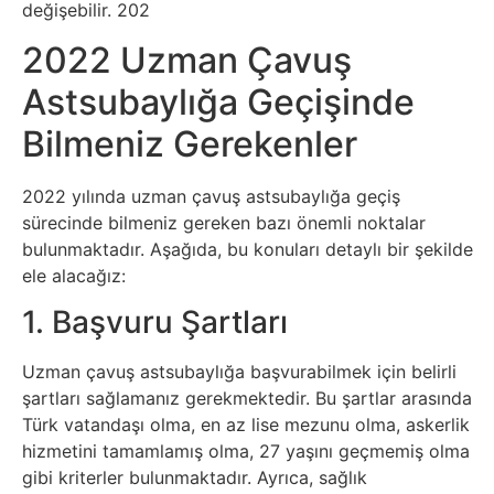
değişebilir. 202
Sanat
2022 Uzman Çavuş
Metaverse
Astsubaylığa Geçişinde
Bilmeniz Gerekenler
Mobil
2022 yılında uzman çavuş astsubaylığa geçiş
Müzik
sürecinde bilmeniz gereken bazı önemli noktalar
bulunmaktadır. Aşağıda, bu konuları detaylı bir şekilde
Nft
ele alacağız:
1. Başvuru Şartları
Oyun
Uzman çavuş astsubaylığa başvurabilmek için belirli
Projeler
şartları sağlamanız gerekmektedir. Bu şartlar arasında
ve
Türk vatandaşı olma, en az lise mezunu olma, askerlik
hizmetini tamamlamış olma, 27 yaşını geçmemiş olma
Fikirler
gibi kriterler bulunmaktadır. Ayrıca, sağlık