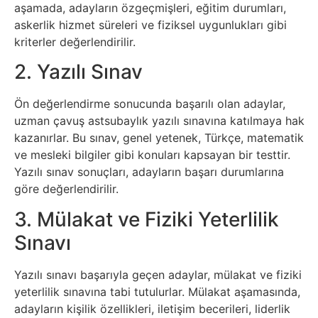
aşamada, adayların özgeçmişleri, eğitim durumları,
Tasarım
askerlik hizmet süreleri ve fiziksel uygunlukları gibi
kriterler değerlendirilir.
Güvenlik
2. Yazılı Sınav
Haber
Ön değerlendirme sonucunda başarılı olan adaylar,
uzman çavuş astsubaylık yazılı sınavına katılmaya hak
Hayvanlar
kazanırlar. Bu sınav, genel yetenek, Türkçe, matematik
ve mesleki bilgiler gibi konuları kapsayan bir testtir.
Hobi
Yazılı sınav sonuçları, adayların başarı durumlarına
göre değerlendirilir.
Hosting
3. Mülakat ve Fiziki Yeterlilik
Sınavı
Hukuk
Yazılı sınavı başarıyla geçen adaylar, mülakat ve fiziki
İnstagram
yeterlilik sınavına tabi tutulurlar. Mülakat aşamasında,
adayların kişilik özellikleri, iletişim becerileri, liderlik