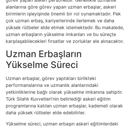
Sosyal
görev yapan askeri personeldir. Genellikle uzmanlık
alanlarına göre görev yapan uzman erbaşlar, askeri
Medyalar
birimlerin işleyişinde önemli bir rol oynamaktadır. Pek
çok uzman erbaş, kariyerlerinde ilerlemek ve daha
Din
yüksek rütbeler elde etmek istemektedir. Bu makalede,
uzman erbaşların yükselme imkanları ve bu süreçte
Dokümanlar
karşılaşabilecekleri fırsatlar ve zorluklar ele alınacaktır.
Uzman Erbaşların
Domain
Yükselme Süreci
Download
Uzman erbaşlar, görev yaptıkları birlikteki
performanslarına ve uzmanlık alanlarındaki
E-
yetkinliklerine bağlı olarak yükselme imkanına sahiptir.
Devlet
Türk Silahlı Kuvvetleri’nin belirlediği askeri eğitim
programlarına katılan uzman erbaşlar, kademeli olarak
Eğitim
daha yüksek rütbeler elde edebilirler.
Yükselme süreci, uzman erbaşın askeri eğitimlerdeki