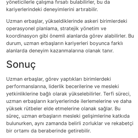
yöneticilerle çalışma fırsatı bulabilirler, bu da
Sanat
kariyerlerindeki deneyimlerini artırabilir.
Uzman erbaşlar, yükseldiklerinde askeri birimlerdeki
Metaverse
operasyonel planlama, stratejik yönetim ve
koordinasyon gibi önemli alanlarda görev alabilirler. Bu
Mobil
durum, uzman erbaşların kariyerleri boyunca farklı
alanlarda deneyim kazanmalarına olanak tanır.
Müzik
Sonuç
Nft
Uzman erbaşlar, görev yaptıkları birimlerdeki
performanslarına, liderlik becerilerine ve mesleki
Oyun
yetkinliklerine bağlı olarak yükselebilirler. Terfi süreci,
uzman erbaşların kariyerlerinde ilerlemelerine ve daha
Projeler
yüksek rütbeler elde etmelerine olanak sağlar. Bu
süreç, uzman erbaşların mesleki gelişimlerine katkıda
ve
bulunurken, aynı zamanda belirli zorluklar ve rekabetçi
Fikirler
bir ortamı da beraberinde getirebilir.