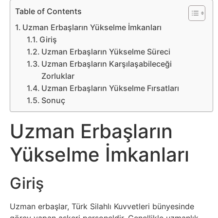
Belgesel
Table of Contents
Bilgi
Uzman Erbaşların Yükselme İmkanları
Giriş
Uzman Erbaşların Yükselme Süreci
Bilgisayar
Uzman Erbaşların Karşılaşabileceği
Zorluklar
Bilim
Uzman Erbaşların Yükselme Fırsatları
Sonuç
Bitcoin
Uzman Erbaşların
Bitkiler
Yükselme İmkanları
Çizgi
Film
Giriş
Diğer
Uzman erbaşlar, Türk Silahlı Kuvvetleri bünyesinde