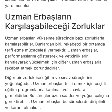
yardımcı olur.
Tasarım
Uzman Erbaşların
Güvenlik
Karşılaşabileceği Zorluklar
Haber
Uzman erbaşlar, yükselme sürecinde bazı zorluklarla
karşılaşabilirler. Bunlardan biri, rekabetçi bir ortamda
Hayvanlar
terfi etme mücadelesi vermektir. Uzman erbaşlar,
performanslarını göstererek ve yetkinliklerini
Hobi
kanıtlayarak yükselmek için diğer uzman erbaşlarla
rekabet etmek zorundadırlar.
Hosting
Diğer bir zorluk ise eğitim ve sınav süreçlerinin
yoğunluğudur. Uzman erbaşlar, terfi etmek için çeşitli
Hukuk
eğitim programlarına katılmalı ve sınavlara
girmelidirler. Bu süreçler uzun saatler ve yoğun çalışma
İnstagram
gerektirebilir. Uzman erbaşlar, bu süreçlerde disiplinli
ve kararlı olmalıdır.