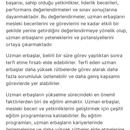
Elektronik
başarısı, sahip olduğu yetkinlikler, liderlik becerileri,
performans değerlendirmeleri ve sınav sonuçlarına
Cihazlar
dayanmaktadır. Bu değerlendirmeler, uzman erbaşların
mesleki becerilerini ve görevlerini ne kadar etkili bir
Facebook
şekilde yerine getirdiğini değerlendirmeye yönelik olup,
uzman erbaşların yeteneklerini ve potansiyellerini
Felsefe
ortaya çıkarmaktadır.
Uzman erbaşlar, belirli bir süre görev yaptıktan sonra
Finans
terfi etme fırsatı elde edebilirler. Terfi eden uzman
erbaşlar daha yüksek rütbelerde görev alarak daha
Genel
fazla sorumluluk üstlenebilir ve daha geniş kapsamlı
görevlerde yer alabilirler.
Gezi
Uzman erbaşların yükselme sürecindeki en önemli
faktörlerden biri de eğitim almaktır. Uzman erbaşlar,
Gizem
mesleki beceri ve yetkinliklerini geliştirmek için çeşitli
eğitim programlarına katılabilirler. Bu eğitim
Grafik
programları, uzman erbaşların kariyerlerinde
&
ilerlemelerine ve daha yüksek rütbeler elde etmelerine