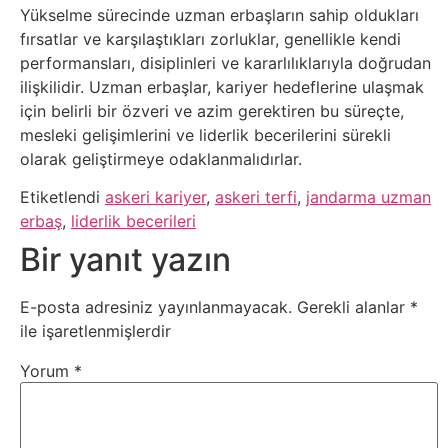
Yükselme sürecinde uzman erbaşların sahip oldukları
Psikoloji
fırsatlar ve karşılaştıkları zorluklar, genellikle kendi
performansları, disiplinleri ve kararlılıklarıyla doğrudan
Sağlık
ilişkilidir. Uzman erbaşlar, kariyer hedeflerine ulaşmak
için belirli bir özveri ve azim gerektiren bu süreçte,
Scriptler
mesleki gelişimlerini ve liderlik becerilerini sürekli
olarak geliştirmeye odaklanmalıdırlar.
Seo
Etiketlendi
askeri kariyer
,
askeri terfi
,
jandarma uzman
erbaş
,
liderlik becerileri
Sigorta
Bir yanıt yazın
Sinema
E-posta adresiniz yayınlanmayacak.
Gerekli alanlar
*
ile işaretlenmişlerdir
Spor
Yorum
*
Tarih