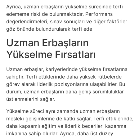
İnternet
Ayrıca, uzman erbaşların yükselme sürecinde terfi
edememe riski de bulunmaktadır. Performans
İnternetten
değerlendirmeleri, sınav sonuçları ve diğer faktörler
göz önünde bulundurularak terfi ede
Para
Uzman Erbaşların
Kazanma
Yükselme Fırsatları
Kadın
Uzman erbaşlar, kariyerlerinde yükselme fırsatlarına
Kim
sahiptir. Terfi ettiklerinde daha yüksek rütbelerde
görev alarak liderlik pozisyonlarına ulaşabilirler. Bu
Kimdir
durum, uzman erbaşların daha geniş sorumluluklar
üstlenmelerini sağlar.
Kitap
Yükselme süreci aynı zamanda uzman erbaşların
mesleki gelişimlerine de katkı sağlar. Terfi ettiklerinde,
Komedi
daha kapsamlı eğitim ve liderlik becerileri kazanma
imkanına sahip olurlar. Ayrıca, daha üst düzey
Kültür