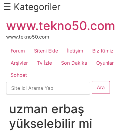
☰ Kategoriler
İçeriğe
www.tekno50.com
Daha
atla
Fazlası
İçin
www.tekno50.com
Aşağı
Forum
Siteni Ekle
İletişim
Biz Kimiz
Kaydır
Android
Arşivler
Tv İzle
Son Dakika
Oyunlar
Sohbet
Apk
Arabalar
uzman erbaş
Bankacılık
yükselebilir mi
İşlemleri