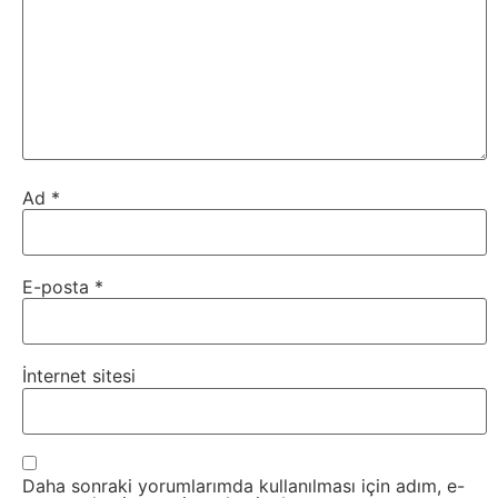
Tarım
Teknoloji
TikTok
Tv
Ad
*
Twitter
E-posta
*
Ürün
Tanıtımı
İnternet sitesi
Uzay
Web
Daha sonraki yorumlarımda kullanılması için adım, e-
Siteleri