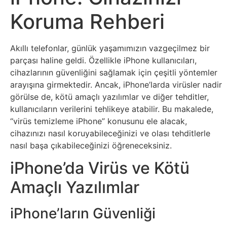
Sosyal
Koruma Rehberi
Medyalar
Din
Akıllı telefonlar, günlük yaşamımızın vazgeçilmez bir
parçası haline geldi. Özellikle iPhone kullanıcıları,
Dokümanlar
cihazlarının güvenliğini sağlamak için çeşitli yöntemler
arayışına girmektedir. Ancak, iPhone’larda virüsler nadir
görülse de, kötü amaçlı yazılımlar ve diğer tehditler,
Domain
kullanıcıların verilerini tehlikeye atabilir. Bu makalede,
“virüs temizleme iPhone” konusunu ele alacak,
Download
cihazınızı nasıl koruyabileceğinizi ve olası tehditlerle
nasıl başa çıkabileceğinizi öğreneceksiniz.
E-
iPhone’da Virüs ve Kötü
Devlet
Amaçlı Yazılımlar
Eğitim
iPhone’ların Güvenliği