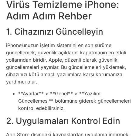
Virüs Temizleme iPhone:
Tasarım
Adım Adım Rehber
Güvenlik
1. Cihazınızı Güncelleyin
Haber
iPhone’unuzun işletim sistemini en son sürüme
güncellemek, güvenlik açıklarını kapatmanın en etkili
Hayvanlar
yollarından biridir. Apple, düzenli olarak güvenlik
güncellemeleri yayınlar. Bu güncellemeleri yüklemek,
Hobi
cihazınızı kötü amaçlı yazılımlara karşı korumanıza
yardımcı olur.
Hosting
**Ayarlar** > **Genel** > **Yazılım
Güncellemesi** bölümüne giderek güncellemeleri
Hukuk
kontrol edebilirsiniz.
2. Uygulamaları Kontrol Edin
İnstagram
App Store dışındaki kaynaklardan uygulama indirmek,