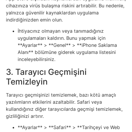
İnternet
cihazınıza virüs bulaşma riskini artırabilir. Bu nedenle,
yalnızca güvenilir kaynaklardan uygulama
İnternetten
indirdiğinizden emin olun.
Para
İhtiyacınız olmayan veya tanımadığınız
uygulamaları kaldırın. Bunu yapmak için
Kazanma
**Ayarlar** > **Genel** > **iPhone Saklama
Alanı** bölümüne giderek uygulama listesini
Kadın
inceleyebilirsiniz.
3. Tarayıcı Geçmişini
Kim
Temizleyin
Kimdir
Tarayıcı geçmişinizi temizlemek, bazı kötü amaçlı
Kitap
yazılımların etkilerini azaltabilir. Safari veya
kullandığınız diğer tarayıcılarda geçmişi temizlemek,
Komedi
gizliliğinizi artırır.
**Ayarlar** > **Safari** > **Tarihçeyi ve Web
Kültür