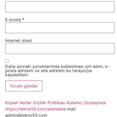
Webmaster
E-posta
*
WordPress
Yapay
İnternet sitesi
Zeka
Yemek
Daha sonraki yorumlarımda kullanılması için adım, e-
posta adresim ve site adresim bu tarayıcıya
kaydedilsin.
Youtube
Kişisel Veriler
Gizlilik Politikası
Kullanıcı Sözleşmesi
https://tekno50.com/siteniekle
mail:
admin@tekno50.com