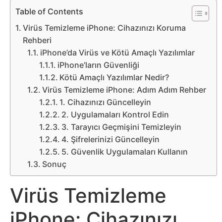
Belgesel
Table of Contents
Bilgi
Virüs Temizleme iPhone: Cihazınızı Koruma
Rehberi
iPhone’da Virüs ve Kötü Amaçlı Yazılımlar
Bilgisayar
iPhone’ların Güvenliği
Kötü Amaçlı Yazılımlar Nedir?
Bilim
Virüs Temizleme iPhone: Adım Adım Rehber
1. Cihazınızı Güncelleyin
Bitcoin
2. Uygulamaları Kontrol Edin
3. Tarayıcı Geçmişini Temizleyin
Bitkiler
4. Şifrelerinizi Güncelleyin
5. Güvenlik Uygulamaları Kullanın
Çizgi
Sonuç
Film
Virüs Temizleme
Diğer
iPhone: Cihazınızı