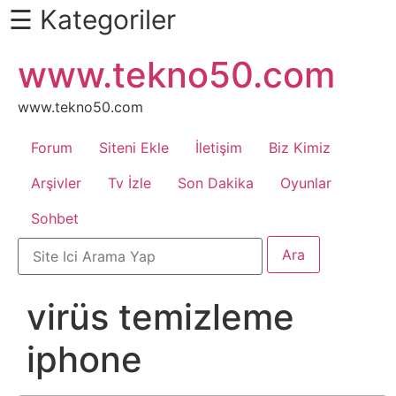
☰ Kategoriler
İçeriğe
www.tekno50.com
Daha
atla
Fazlası
İçin
www.tekno50.com
Aşağı
Forum
Siteni Ekle
İletişim
Biz Kimiz
Kaydır
Android
Arşivler
Tv İzle
Son Dakika
Oyunlar
Sohbet
Apk
Arabalar
virüs temizleme
Bankacılık
iphone
İşlemleri