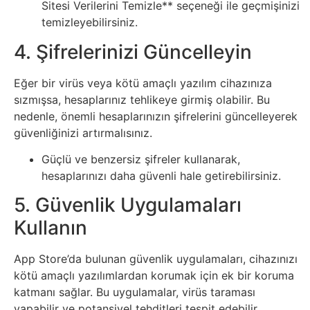
Sitesi Verilerini Temizle** seçeneği ile geçmişinizi
Sanat
temizleyebilirsiniz.
4. Şifrelerinizi Güncelleyin
Metaverse
Eğer bir virüs veya kötü amaçlı yazılım cihazınıza
Mobil
sızmışsa, hesaplarınız tehlikeye girmiş olabilir. Bu
nedenle, önemli hesaplarınızın şifrelerini güncelleyerek
Müzik
güvenliğinizi artırmalısınız.
Güçlü ve benzersiz şifreler kullanarak,
Nft
hesaplarınızı daha güvenli hale getirebilirsiniz.
Oyun
5. Güvenlik Uygulamaları
Kullanın
Projeler
App Store’da bulunan güvenlik uygulamaları, cihazınızı
ve
kötü amaçlı yazılımlardan korumak için ek bir koruma
Fikirler
katmanı sağlar. Bu uygulamalar, virüs taraması
yapabilir ve potansiyel tehditleri tespit edebilir.