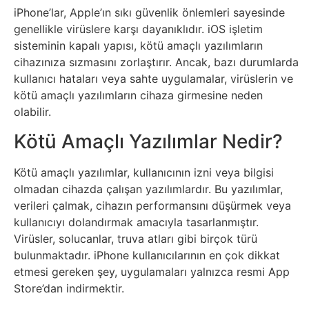
Elektronik
iPhone’lar, Apple’ın sıkı güvenlik önlemleri sayesinde
Cihazlar
genellikle virüslere karşı dayanıklıdır. iOS işletim
sisteminin kapalı yapısı, kötü amaçlı yazılımların
Facebook
cihazınıza sızmasını zorlaştırır. Ancak, bazı durumlarda
kullanıcı hataları veya sahte uygulamalar, virüslerin ve
kötü amaçlı yazılımların cihaza girmesine neden
Felsefe
olabilir.
Finans
Kötü Amaçlı Yazılımlar Nedir?
Genel
Kötü amaçlı yazılımlar, kullanıcının izni veya bilgisi
olmadan cihazda çalışan yazılımlardır. Bu yazılımlar,
verileri çalmak, cihazın performansını düşürmek veya
Gezi
kullanıcıyı dolandırmak amacıyla tasarlanmıştır.
Virüsler, solucanlar, truva atları gibi birçok türü
Gizem
bulunmaktadır. iPhone kullanıcılarının en çok dikkat
etmesi gereken şey, uygulamaları yalnızca resmi App
Grafik
Store’dan indirmektir.
&