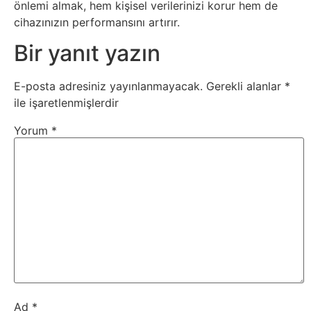
Tarım
önlemi almak, hem kişisel verilerinizi korur hem de
cihazınızın performansını artırır.
Teknoloji
Bir yanıt yazın
TikTok
E-posta adresiniz yayınlanmayacak.
Gerekli alanlar
*
ile işaretlenmişlerdir
Tv
Yorum
*
Twitter
Ürün
Tanıtımı
Uzay
Web
Siteleri
Ad
*