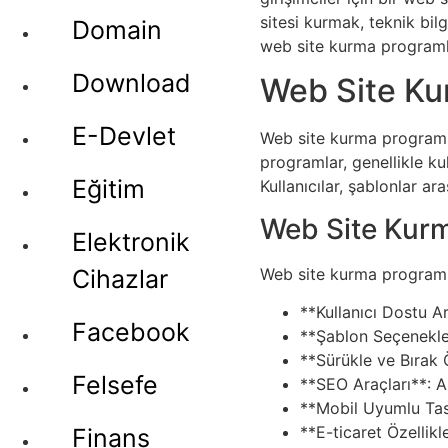
sitesi kurmak, teknik bil
Domain
web site kurma programla
Download
Web Site Ku
E-Devlet
Web site kurma programı, 
programlar, genellikle kul
Eğitim
Kullanıcılar, şablonlar ara
Web Site Kurm
Elektronik
Web site kurma programları
Cihazlar
**Kullanıcı Dostu A
Facebook
**Şablon Seçenekler
**Sürükle ve Bırak Ö
Felsefe
**SEO Araçları**: A
**Mobil Uyumlu Tasa
**E-ticaret Özellikl
Finans