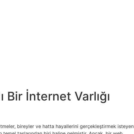
Bir İnternet Varlığı
eler, bireyler ve hatta hayallerini gerçekleştirmek isteyen
ın temel taşlarından biri haline gelmiştir. Ancak, bir web