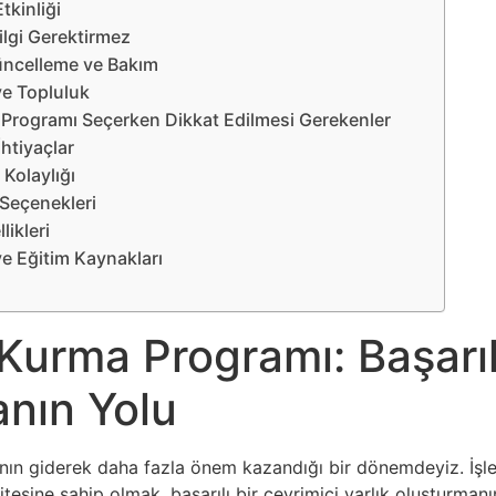
tkinliği
ilgi Gerektirmez
üncelleme ve Bakım
ve Topluluk
Programı Seçerken Dikkat Edilmesi Gerekenler
İhtiyaçlar
 Kolaylığı
 Seçenekleri
likleri
ve Eğitim Kaynakları
urma Programı: Başarılı 
nın Yolu
ın giderek daha fazla önem kazandığı bir dönemdeyiz. İşletm
sitesine sahip olmak, başarılı bir çevrimiçi varlık oluşturman