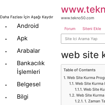
İçeriğe
www.tek
atla
Daha Fazlası İçin Aşağı Kaydır
www.tekno50.com
Android
Forum
Siteni Ekle
Apk
Arabalar
web site 
Bankacılık
Table of Contents
İşlemleri
Web Site Kurma Progra
Belgesel
Web Site Kurma 
Web Site Ku
Web Site Kurma 
Bilgi
1. Zaman T