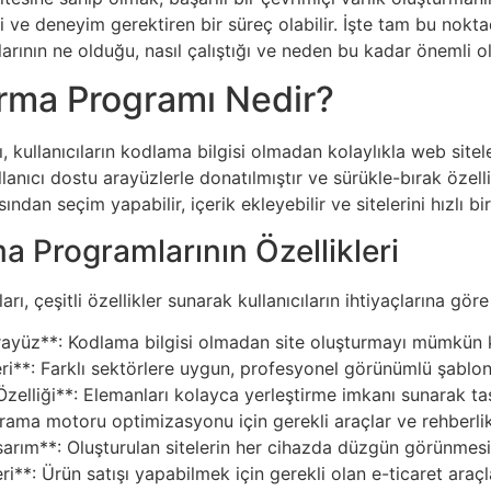
gi ve deneyim gerektiren bir süreç olabilir. İşte tam bu no
rının ne olduğu, nasıl çalıştığı ve neden bu kadar önemli 
rma Programı Nedir?
kullanıcıların kodlama bilgisi olmadan kolaylıkla web sitele
lanıcı dostu arayüzlerle donatılmıştır ve sürükle-bırak özelli
sından seçim yapabilir, içerik ekleyebilir ve sitelerini hızlı bir
a Programlarının Özellikleri
, çeşitli özellikler sunarak kullanıcıların ihtiyaçlarına göre 
rayüz**: Kodlama bilgisi olmadan site oluşturmayı mümkün kıl
i**: Farklı sektörlere uygun, profesyonel görünümlü şablon
zelliği**: Elemanları kolayca yerleştirme imkanı sunarak tasa
rama motoru optimizasyonu için gerekli araçlar ve rehberlik
rım**: Oluşturulan sitelerin her cihazda düzgün görünmesin
eri**: Ürün satışı yapabilmek için gerekli olan e-ticaret araçla