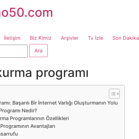
no50.com
İletişim
Biz Kimiz
Arşivler
Tv İzle
Son Dakika
kurma programı
mı: Başarılı Bir İnternet Varlığı Oluşturmanın Yolu
Programı Nedir?
rma Programlarının Özellikleri
Programının Avantajları
asarrufu