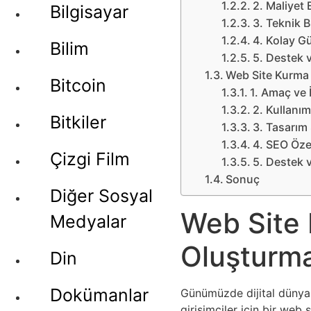
2. Maliyet E
Bilgisayar
3. Teknik B
4. Kolay G
Bilim
5. Destek 
Web Site Kurma 
Bitcoin
1. Amaç ve 
2. Kullanım
Bitkiler
3. Tasarım
4. SEO Özel
Çizgi Film
5. Destek 
Sonuç
Diğer Sosyal
Web Site K
Medyalar
Oluşturma
Din
Dokümanlar
Günümüzde dijital dünyan
girişimciler için bir web 