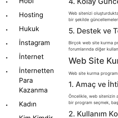
Hobi
4. Kolay Günc
Web sitenizi oluşturdukta
Hosting
bir şekilde güncellemeler
Hukuk
5. Destek ve 
İnstagram
Birçok web site kurma pro
forumlarında diğer kullanı
İnternet
Web Site Ku
İnternetten
Web site kurma programı 
Para
1. Amaç ve İht
Kazanma
Öncelikle, web sitenizin 
bir program seçmek, başar
Kadın
2. Kullanım Ko