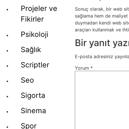
Projeler ve
Sonuç olarak, bir web si
sağlama hem de maliyet et
Fikirler
duymadan kendi web siteni
araçları kullanmak ve iht
Psikoloji
Bir yanıt yaz
Sağlık
E-posta adresiniz yayın
Scriptler
Yorum
*
Seo
Sigorta
Sinema
Spor