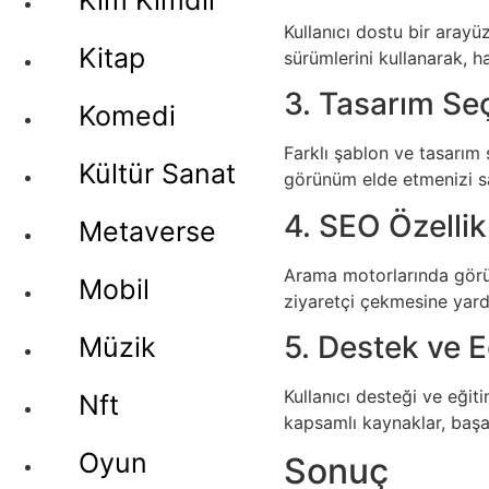
Kim Kimdir
Kullanıcı dostu bir arayü
Kitap
sürümlerini kullanarak, h
3. Tasarım Se
Komedi
Farklı şablon ve tasarım 
Kültür Sanat
görünüm elde etmenizi sa
4. SEO Özellik
Metaverse
Arama motorlarında görün
Mobil
ziyaretçi çekmesine yardı
5. Destek ve E
Müzik
Kullanıcı desteği ve eğit
Nft
kapsamlı kaynaklar, başa
Oyun
Sonuç