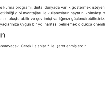
te kurma programı, dijital dünyada varlık göstermek isteyen
kinliği gibi avantajları ile kullanıcıların hayatını kolaylaşt
zi oluşturabilir ve çevrimiçi varlığınızı güçlendirebilirsini
iyaçlarınıza uygun bir yol haritası belirlemek oldukça önemli
ın
lanmayacak.
Gerekli alanlar
*
ile işaretlenmişlerdir