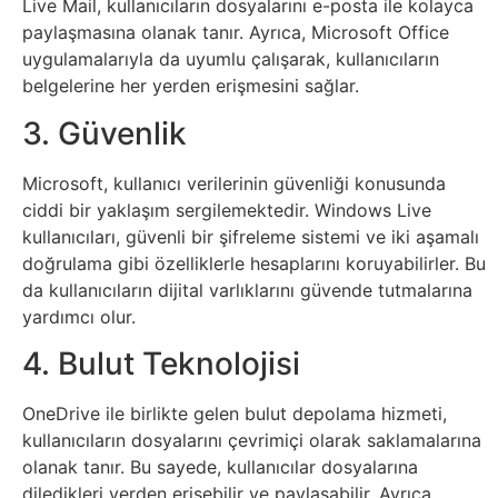
Live Mail, kullanıcıların dosyalarını e-posta ile kolayca
Sanat
paylaşmasına olanak tanır. Ayrıca, Microsoft Office
uygulamalarıyla da uyumlu çalışarak, kullanıcıların
Metaverse
belgelerine her yerden erişmesini sağlar.
3. Güvenlik
Mobil
Microsoft, kullanıcı verilerinin güvenliği konusunda
Müzik
ciddi bir yaklaşım sergilemektedir. Windows Live
kullanıcıları, güvenli bir şifreleme sistemi ve iki aşamalı
Nft
doğrulama gibi özelliklerle hesaplarını koruyabilirler. Bu
da kullanıcıların dijital varlıklarını güvende tutmalarına
yardımcı olur.
Oyun
4. Bulut Teknolojisi
Projeler
OneDrive ile birlikte gelen bulut depolama hizmeti,
ve
kullanıcıların dosyalarını çevrimiçi olarak saklamalarına
Fikirler
olanak tanır. Bu sayede, kullanıcılar dosyalarına
diledikleri yerden erişebilir ve paylaşabilir. Ayrıca,