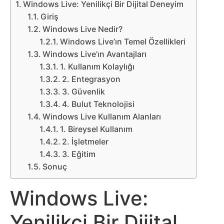
Belgesel
Windows Live: Yenilikçi Bir Dijital Deneyim
Giriş
Bilgi
Windows Live Nedir?
Windows Live’ın Temel Özellikleri
Bilgisayar
Windows Live’ın Avantajları
1. Kullanım Kolaylığı
2. Entegrasyon
Bilim
3. Güvenlik
4. Bulut Teknolojisi
Bitcoin
Windows Live Kullanım Alanları
1. Bireysel Kullanım
Bitkiler
2. İşletmeler
3. Eğitim
Çizgi
Sonuç
Film
Windows Live:
Diğer
Yenilikçi Bir Dijital