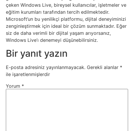
çeken Windows Live, bireysel kullanıcılar, işletmeler ve
eğitim kurumları tarafından tercih edilmektedir.
Webmaster
Microsoft’un bu yenilikçi platformu, dijital deneyiminizi
zenginleştirmek için ideal bir çözüm sunmaktadır. Eğer
WordPress
siz de daha verimli bir dijital yaşam arıyorsanız,
Windows Live’ı denemeyi düşünebilirsiniz.
Yapay
Bir yanıt yazın
Zeka
E-posta adresiniz yayınlanmayacak.
Gerekli alanlar
*
Yemek
ile işaretlenmişlerdir
Yorum
*
Youtube