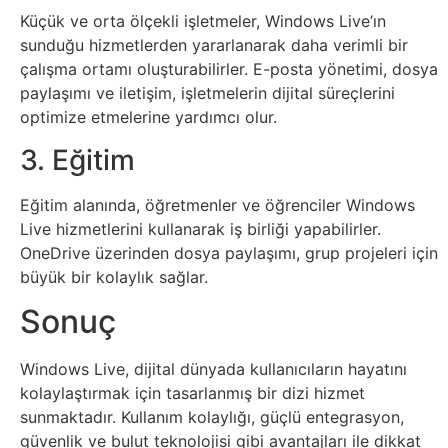
Tarım
Küçük ve orta ölçekli işletmeler, Windows Live’ın
sunduğu hizmetlerden yararlanarak daha verimli bir
Teknoloji
çalışma ortamı oluşturabilirler. E-posta yönetimi, dosya
paylaşımı ve iletişim, işletmelerin dijital süreçlerini
TikTok
optimize etmelerine yardımcı olur.
3. Eğitim
Tv
Eğitim alanında, öğretmenler ve öğrenciler Windows
Twitter
Live hizmetlerini kullanarak iş birliği yapabilirler.
OneDrive üzerinden dosya paylaşımı, grup projeleri için
Ürün
büyük bir kolaylık sağlar.
Tanıtımı
Sonuç
Uzay
Windows Live, dijital dünyada kullanıcıların hayatını
kolaylaştırmak için tasarlanmış bir dizi hizmet
Web
sunmaktadır. Kullanım kolaylığı, güçlü entegrasyon,
güvenlik ve bulut teknolojisi gibi avantajları ile dikkat
Siteleri