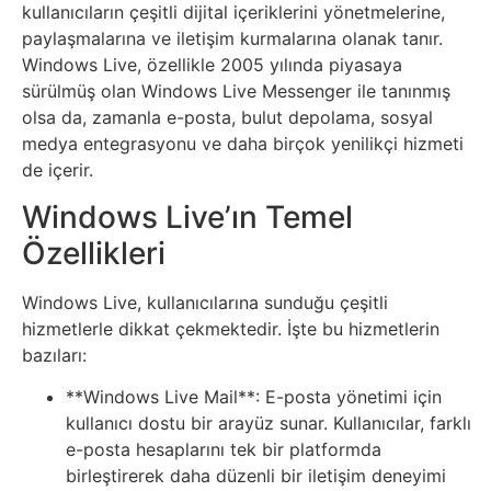
Elektronik
kullanıcıların çeşitli dijital içeriklerini yönetmelerine,
Cihazlar
paylaşmalarına ve iletişim kurmalarına olanak tanır.
Windows Live, özellikle 2005 yılında piyasaya
sürülmüş olan Windows Live Messenger ile tanınmış
Facebook
olsa da, zamanla e-posta, bulut depolama, sosyal
medya entegrasyonu ve daha birçok yenilikçi hizmeti
Felsefe
de içerir.
Windows Live’ın Temel
Finans
Özellikleri
Genel
Windows Live, kullanıcılarına sunduğu çeşitli
Gezi
hizmetlerle dikkat çekmektedir. İşte bu hizmetlerin
bazıları:
Gizem
**Windows Live Mail**: E-posta yönetimi için
kullanıcı dostu bir arayüz sunar. Kullanıcılar, farklı
Grafik
e-posta hesaplarını tek bir platformda
birleştirerek daha düzenli bir iletişim deneyimi
&