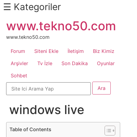
☰ Kategoriler
İçeriğe
www.tekno50.com
Daha
atla
Fazlası
İçin
www.tekno50.com
Aşağı
Forum
Siteni Ekle
İletişim
Biz Kimiz
Kaydır
Android
Arşivler
Tv İzle
Son Dakika
Oyunlar
Sohbet
Apk
Arabalar
windows live
Bankacılık
İşlemleri
Table of Contents