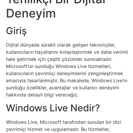
Sosyal
Deneyim
Medyalar
Din
Giriş
Dokümanlar
Dijital dünyada sürekli olarak gelişen teknolojiler,
kullanıcıların hayatlarını kolaylaştırmak ve daha verimli
Domain
hale getirmek için çeşitli çözümler sunmaktadır.
Microsoft’un sunduğu Windows Live hizmetleri,
kullanıcıların çevrimiçi deneyimlerini zenginleştirmek
Download
amacıyla tasarlanmıştır. Bu makalede, Windows Live’ın
sunduğu özellikler, avantajlar ve kullanıcı deneyimi
E-
hakkında detaylı bilgi vereceğiz.
Devlet
Windows Live Nedir?
Eğitim
Windows Live, Microsoft tarafından sunulan bir dizi
çevrimiçi hizmet ve uygulamadır. Bu hizmetler,