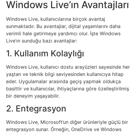
Windows Live’ın Avantajları
İnternet
İnternetten
Windows Live, kullanıcılarına birçok avantaj
sunmaktadır. Bu avantajlar, dijital yaşamlarını daha
Para
verimli hale getirmeye yardımcı olur. İşte Windows
Kazanma
Live’ın sunduğu bazı avantajlar:
1. Kullanım Kolaylığı
Kadın
Windows Live, kullanıcı dostu arayüzleri sayesinde her
Kim
yaştan ve teknik bilgi seviyesinden kullanıcıya hitap
eder. Uygulamalar arasında geçiş yapmak oldukça
Kimdir
basittir ve kullanıcılar, ihtiyaçlarına göre özelleştirilmiş
bir deneyim yaşayabilir.
Kitap
2. Entegrasyon
Komedi
Windows Live, Microsoft’un diğer ürünleriyle güçlü bir
entegrasyon sunar. Örneğin, OneDrive ve Windows
Kültür