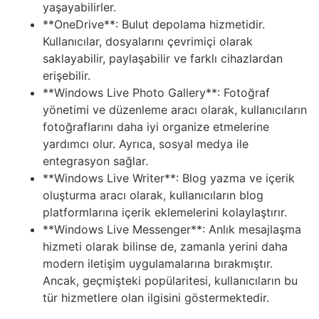
yaşayabilirler.
Tasarım
**OneDrive**: Bulut depolama hizmetidir.
Kullanıcılar, dosyalarını çevrimiçi olarak
saklayabilir, paylaşabilir ve farklı cihazlardan
Güvenlik
erişebilir.
**Windows Live Photo Gallery**: Fotoğraf
Haber
yönetimi ve düzenleme aracı olarak, kullanıcıların
fotoğraflarını daha iyi organize etmelerine
Hayvanlar
yardımcı olur. Ayrıca, sosyal medya ile
entegrasyon sağlar.
Hobi
**Windows Live Writer**: Blog yazma ve içerik
oluşturma aracı olarak, kullanıcıların blog
Hosting
platformlarına içerik eklemelerini kolaylaştırır.
**Windows Live Messenger**: Anlık mesajlaşma
hizmeti olarak bilinse de, zamanla yerini daha
Hukuk
modern iletişim uygulamalarına bırakmıştır.
Ancak, geçmişteki popülaritesi, kullanıcıların bu
İnstagram
tür hizmetlere olan ilgisini göstermektedir.